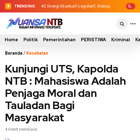
TRENDING
#2
#3
Dewan Pendidikan Temukan Kondisi
Sinergi Eksekutif-Legislatif,
Wabup Ansori Serahkan Tujuh Kontainer
305 Siswa SDN Kanar Belajar di Tengah
Sampah untuk Utan
Keterbatasan
Home
Politik
Pemerintahan
PERISTIWA
Kriminal
K
Beranda
/
Kesehatan
Kunjungi UTS, Kapolda
NTB : Mahasiswa Adalah
Penjaga Moral dan
Tauladan Bagi
Masyarakat
4 menit membaca