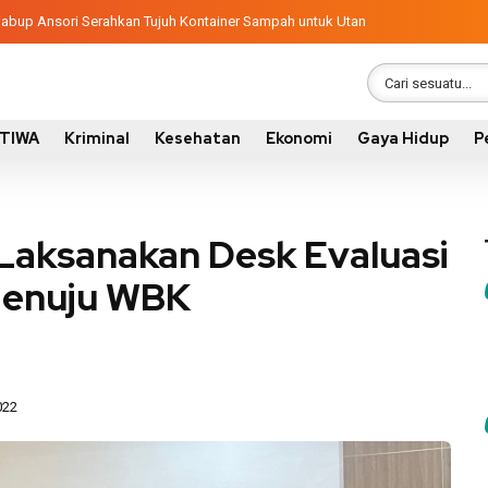
ndisi 305 Siswa SDN Kanar Belajar di Tengah Keterbatasan
latif, Wabup Ansori Serahkan Tujuh Kontainer Sampah untuk Utan
STIWA
Kriminal
Kesehatan
Ekonomi
Gaya Hidup
P
Laksanakan Desk Evaluasi
Menuju WBK
022