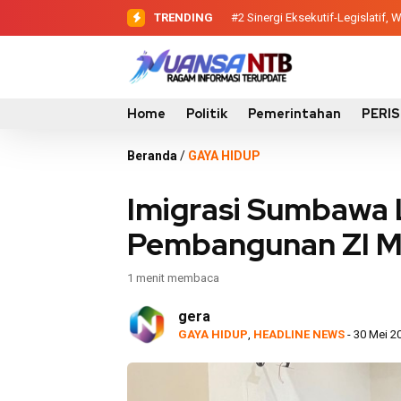
TRENDING
#2
#3
Dewan Pendidikan Temukan Ko
Sinergi Eksekutif-Legis
Home
Politik
Pemerintahan
PERI
Beranda
/
GAYA HIDUP
Imigrasi Sumbawa 
Pembangunan ZI 
1 menit membaca
gera
GAYA HIDUP
,
HEADLINE NEWS
- 30 Mei 2