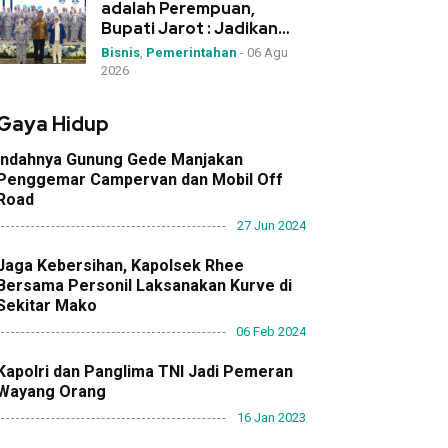
adalah Perempuan,
Bupati Jarot : Jadikan
IWAPI Rumah Kolaborasi
Bisnis
,
Pemerintahan
-
06 Agu
2026
Gaya Hidup
Indahnya Gunung Gede Manjakan
Penggemar Campervan dan Mobil Off
Road
27 Jun 2024
Jaga Kebersihan, Kapolsek Rhee
Bersama Personil Laksanakan Kurve di
Sekitar Mako
06 Feb 2024
Kapolri dan Panglima TNI Jadi Pemeran
Wayang Orang
16 Jan 2023