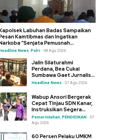
Kapolsek Labuhan Badas Sampaikan
Pesan Kamtibmas dan Ingatkan
Narkoba “Senjata Pemusnah
Generasi”
Headline News
,
Polri
-
08 Agu 2026
Jalin Silaturahmi
Perdana, Bea Cukai
Sumbawa Gaet Jurnalis
sebagai Mitra Strategis
Headline News
-
07 Agu 2026
Wabup Ansori Bergerak
Cepat Tinjau SDN Kanar,
Instruksikan Segera
Pengadaan Meja-Kursi
Pemerintahan
,
PENDIDIKAN
-
07
Agu 2026
60 Persen Pelaku UMKM