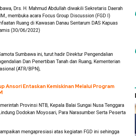
awa, Drs. H. Mahmud Abdullah diwakili Sekretaris Daerah
MM., membuka acara Focus Group Discussion (FGD I)
nfaatan Ruang di Kawasan Danau Sentarum DAS Kapuas
mis (30/06/2022)
Samota Sumbawa ini, turut hadir Direktur Pengendalian
ngendalian Dan Penertiban Tanah dan Ruang, Kementerian
asional (ATR/BPN),
p Ansori Entaskan Kemiskinan Melalui Program
M
emerintah Provinsi NTB, Kepala Balai Sungai Nusa Tenggara
 Lindung Dodokan Moyosari, Para Narasumber Serta Peserta
mpaikan mengapresiasi atas kegiatan FGD ini sehingga