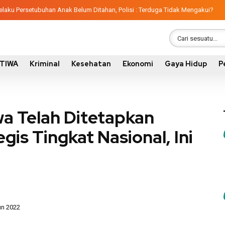
aku Persetubuhan Anak Belum Ditahan, Polisi : Terduga Tidak Mengakui?
STIWA
Kriminal
Kesehatan
Ekonomi
Gaya Hidup
P
 Telah Ditetapkan
is Tingkat Nasional, Ini
un 2022