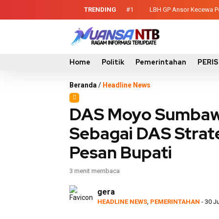
TRENDING
#1
LBH GP Ansor Kecewa Pel
ontainer Sampah untuk Utan
Home
Politik
Pemerintahan
PERI
Beranda
/
Headline News
DAS Moyo Sumbawa
Sebagai DAS Strateg
Pesan Bupati
3 menit membaca
gera
HEADLINE NEWS
,
PEMERINTAHAN
- 30 J