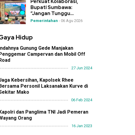
Perkuat Kolaborasi,
Bupati Sumbawa:
“Jangan Tunggu
Bencana, Desa Garda
Pemerintahan
-
06 Agu 2026
Terdepan Mitigasi!”
Gaya Hidup
Indahnya Gunung Gede Manjakan
Penggemar Campervan dan Mobil Off
Road
27 Jun 2024
Jaga Kebersihan, Kapolsek Rhee
Bersama Personil Laksanakan Kurve di
Sekitar Mako
06 Feb 2024
Kapolri dan Panglima TNI Jadi Pemeran
Wayang Orang
16 Jan 2023