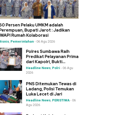
60 Persen Pelaku UMKM adalah
Perempuan, Bupati Jarot : Jadikan
IWAPI Rumah Kolaborasi
Bisnis
,
Pemerintahan
-
06 Agu 2026
Polres Sumbawa Raih
Predikat Pelayanan Prima
dari Kapolri, Bukti
Dedikasi Tinggi di
Headline News
,
Polri
-
06 Agu
Rakernis Polda NTB
2026
PNS Ditemukan Tewas di
Ladang, Polisi Temukan
Luka Lecet di Jari
Headline News
,
PERISTIWA
-
06
Agu 2026