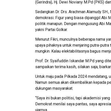
(Gerindra), Hj. Dewi Noviany M.Pd (PKS) dan
Sedangkan Dr. Drs. Arachman Alamudy SH., M
demokrasi. Figur yang biasa dipanggil Abi M
politik manapun. Dengan mengusung Abi Man
yakni Partai Golkar.
Menurut Fikri, munculnya beberapa nama y
upaya pihaknya untuk menjaring putra-putra 
mungkin. Kalau elektabilitasnya bagus menja
Prof. Dr. Syaifuddin Iskandar M.Pd yang di
sampaikan terima kasih, silakan saja, biarka
Untuk maju pada Pilkada 2024 mendatang, u
Namun semua akan dikembalikan kepada peni
dukungan masyarakat.
“Saya ini bukan politisi, tapi akademisi yang
Demokrat menilai saya pantas, saya apresia
ujarnya.