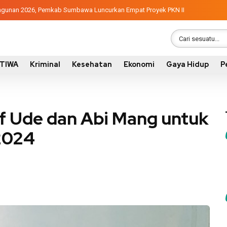
ndisi 305 Siswa SDN Kanar Belajar di Tengah Keterbatasan
Pembangunan 2026, Pemkab Sumbawa Luncurkan Empat Proyek PKN II
STIWA
Kriminal
Kesehatan
Ekonomi
Gaya Hidup
P
of Ude dan Abi Mang untuk
2024