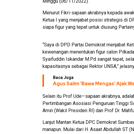
Minggu (06/11/2022).
Menurut Fikri-sapaan akrabnya kepada awak
Ketua I yang menjabat posisi strategis di
siapa figur yang tepat untuk diusung Partai
“Saya di DPD Partai Demokrat menjabat Ke
kewenangan menentukan figur calon Pilkad
Syaifuddin Iskandar M.Pd sangat tepat, sela
kapasitasnya sebagai Rektor UNSA,” jelasny
Baca Juga
Agus Salim ‘Bawa Mengas’ Ajak 
Selain itu Prof Ude—sapaan akrabnya, adal
Pertimbangan Asosiasi Penguruan Tinggi S
Amin (Wakil Presiden RI) dan Prof Dr. Ma
Lanjut Mantan Ketua DPC Demokrat Sumbawa,
manapun. Mulai dari H. Asaat Abdullah ST (