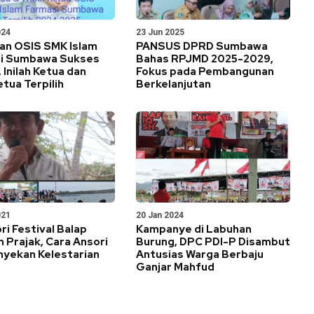
024
23 Jun 2025
han OSIS SMK Islam
PANSUS DPRD Sumbawa
i Sumbawa Sukses
Bahas RPJMD 2025-2029,
, Inilah Ketua dan
Fokus pada Pembangunan
etua Terpilih
Berkelanjutan
021
20 Jan 2024
i Festival Balap
Kampanye di Labuhan
 Prajak, Cara Ansori
Burung, DPC PDI-P Disambut
yekan Kelestarian
Antusias Warga Berbaju
Ganjar Mahfud