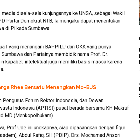
 media disela-sela kunjungannya ke UNSA, sebagai Wakil
 DPD Partai Demokrat NTB, Ia mengaku dapat menentukan
nya di Pilkada Sumbawa.
tua I yang menangani BAPPILU dan OKK yang punya
a Sumbawa dan Partainya membidik nama Prof. Dr.
in kapabel, intelektual juga memiliki basis massa karena
a.
Warga Rhee Bersatu Menangkan Mo-BJS
ah Pengurus Forum Rektor Indonesia, dan Dewan
wasta Indonesia (APTISI) pusat berada bersama KH Makruf
hfud MD (Menkopolhukam).
 Prof Ude ini ungkapnya, siap dipasangkan dengan figur
Nasdem), Abdul Rafiq, SH (PDIP), Drs. Mochamad Ansori