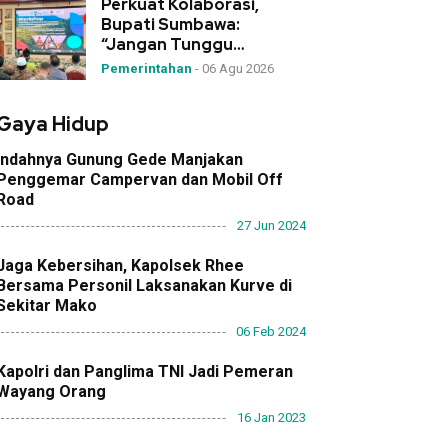
Perkuat Kolaborasi,
Bupati Sumbawa:
“Jangan Tunggu
Bencana, Desa Garda
Pemerintahan
-
06 Agu 2026
Terdepan Mitigasi!”
Gaya Hidup
Indahnya Gunung Gede Manjakan
Penggemar Campervan dan Mobil Off
Road
27 Jun 2024
Jaga Kebersihan, Kapolsek Rhee
Bersama Personil Laksanakan Kurve di
Sekitar Mako
06 Feb 2024
Kapolri dan Panglima TNI Jadi Pemeran
Wayang Orang
16 Jan 2023