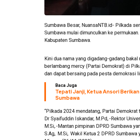
Sumbawa Besar, NuansaNTB.id- Pilkada seren
Sumbawa mulai dimunculkan ke permukaan. S
Kabupaten Sumbawa.
Kini dua nama yang digadang-gadang bakal m
berlambang mercy (Partai Demokrat) di Pi
dan dapat bersaing pada pesta demokrasi l
Baca Juga
Tepati Janji, Ketua Ansori Berika
Sumbawa
“Pilkada 2024 mendatang, Partai Demokrat t
Dr Syaifuddin Iskandar, M.Pd,.-Rektor Uni
M.Si,.-Mantan pimpinan DPRD Sumbawa yang ju
S.Ag,. M.Si,. Wakil Ketua 2 DPRD Sumbawa y