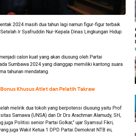
tak 2024 masih dua tahun lagi namun figur-figur terbaik
etelah Ir Syafruddin Nur-Kepala Dinas Lingkungan Hidup
enjadi calon kuat yang akan diusung oleh Partai
lkada Sumbawa 2024 yang dianggap memiliki kantong suara
ima tahunan mendatang.
n Bonus Khusus Atlet dan Pelatih Takraw
elah melirik dua tokoh yang berpotensi diusung yaitu Prof
versitas Samawa (UNSA) dan Dr Drs Arachman Alamudy, SH,.
ga Politisi senior Partai Golkar,” ujar Syamsul Fikri,
ang juga Wakil Ketua 1 DPD Partai Demokrat NTB ini,