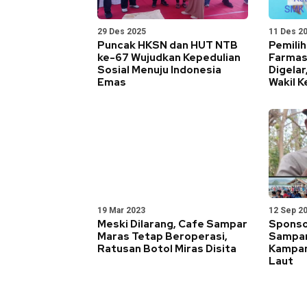
29 Des 2025
11 Des 2
Puncak HKSN dan HUT NTB
Pemili
ke-67 Wujudkan Kepedulian
Farmas
Sosial Menuju Indonesia
Digelar
Emas
Wakil K
19 Mar 2023
12 Sep 2
Meski Dilarang, Cafe Sampar
Sponsor
Maras Tetap Beroperasi,
Sampan
Ratusan Botol Miras Disita
Kampan
Laut