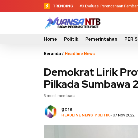
TRENDING
#3
#4
Dewan Pendidikan Temukan Ko
Evaluasi Perencanaan 
Home
Politik
Pemerintahan
PERI
Beranda
/
Headline News
Demokrat Lirik Pr
Pilkada Sumbawa 
3 menit membaca
gera
HEADLINE NEWS
,
POLITIK
- 07 Nov 2022