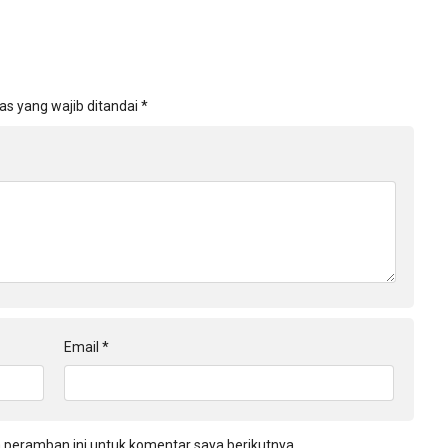
as yang wajib ditandai
*
Email
*
 peramban ini untuk komentar saya berikutnya.