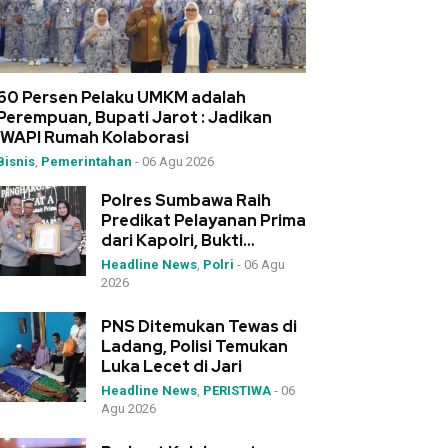
60 Persen Pelaku UMKM adalah
Perempuan, Bupati Jarot : Jadikan
IWAPI Rumah Kolaborasi
Bisnis
,
Pemerintahan
-
06 Agu 2026
Polres Sumbawa Raih
Predikat Pelayanan Prima
dari Kapolri, Bukti
Dedikasi Tinggi di
Headline News
,
Polri
-
06 Agu
Rakernis Polda NTB
2026
PNS Ditemukan Tewas di
Ladang, Polisi Temukan
Luka Lecet di Jari
Headline News
,
PERISTIWA
-
06
Agu 2026