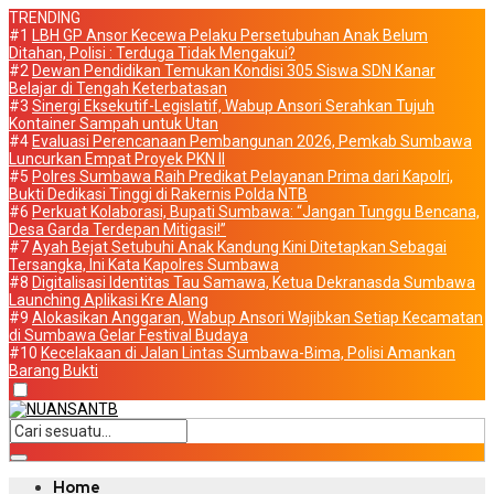
TRENDING
#1
LBH GP Ansor Kecewa Pelaku Persetubuhan Anak Belum
Ditahan, Polisi : Terduga Tidak Mengakui?
#2
Dewan Pendidikan Temukan Kondisi 305 Siswa SDN Kanar
Belajar di Tengah Keterbatasan
#3
Sinergi Eksekutif-Legislatif, Wabup Ansori Serahkan Tujuh
Kontainer Sampah untuk Utan
#4
Evaluasi Perencanaan Pembangunan 2026, Pemkab Sumbawa
Luncurkan Empat Proyek PKN II
#5
Polres Sumbawa Raih Predikat Pelayanan Prima dari Kapolri,
Bukti Dedikasi Tinggi di Rakernis Polda NTB
#6
Perkuat Kolaborasi, Bupati Sumbawa: “Jangan Tunggu Bencana,
Desa Garda Terdepan Mitigasi!”
#7
Ayah Bejat Setubuhi Anak Kandung Kini Ditetapkan Sebagai
Tersangka, Ini Kata Kapolres Sumbawa
#8
Digitalisasi Identitas Tau Samawa, Ketua Dekranasda Sumbawa
Launching Aplikasi Kre Alang
#9
Alokasikan Anggaran, Wabup Ansori Wajibkan Setiap Kecamatan
di Sumbawa Gelar Festival Budaya
#10
Kecelakaan di Jalan Lintas Sumbawa-Bima, Polisi Amankan
Barang Bukti
Home