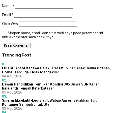
Nama
*
Email
*
Situs Web
Simpan nama, email, dan situs web saya pada peramban ini
untuk komentar saya berikutnya.
Trending Post
01.
LBH GP Ansor Kecewa Pelaku Persetubuhan Anak Belum Ditahan,
Polisi : Terduga Tidak Mengakui?
04 Agu 2026
02.
Dewan Pendidikan Temukan Kondisi 305 Siswa SDN Kanar
Belajar di Tengah Keterbatasan
05 Agu 2026
03.
Sinergi Eksekutif-Legislatif, Wabup Ansori Serahkan Tujuh
Kontainer Sampah untuk Utan
03 Agu 2026
04.