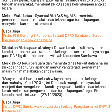
Sumbawa Besar, NuansaNTB.id- Mahalnya harga Gas LPG 3 Kg di
tengah masyarakat, membuat DPRD secara kelembagaan angkat
bicara.
Melalui Wakil ketua II Syamsul Fikri Ar,S.Ag, M.Si,. meminta
pemerintah daerah melalui dinas tekhnis agar turun lapangan
menyelesaikan kondisi tersebut.
Baca Juga
Fraksi PKB Dukung 8 Ranperda Inisiatif DPRD Sumbawa, Soroti
Perlindungan Anak dan UMKM
Dikatakan Fikri sapaan akrabnya, Dewan kerab sekali menyuarakan
kondisi jeritan masyarakat terkait kelangkaan serta mahalnya harga
gas LPG 3 Kg di hampir semua wilayah kabupaten Sumbawa.
Meski DPRD terus bersuara dan meminta dinas terkait dalam hal ini
Diskoperindag turun lapangan namun yang terjadi, pemerintah
masih minim melakukan pengawasan.
“Masyakarat di hampir seluruh wilayah menjerit atas kelangkaan
dan mahalnya Gas LPG 3 kg ini. Dan tidak mungkin masyarakat
menjerit dan mengeluhkan kondisi yang sama ketika dinas tekhnis
kerab melakukan pengawasan dan turun lapangan,” tegas Fikri
kepada media ini, Jumat(27/10/2023).
Baca Juga
Ketua DPRD Sumbawa Motivasi dan Berbagi Pengalaman di SMPN 1
Unter Iwes