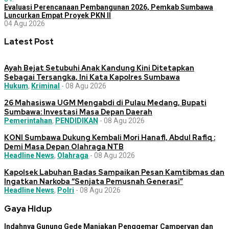
Evaluasi Perencanaan Pembangunan 2026, Pemkab Sumbawa
Luncurkan Empat Proyek PKN II
04 Agu 2026
Latest Post
Ayah Bejat Setubuhi Anak Kandung Kini Ditetapkan
Sebagai Tersangka, Ini Kata Kapolres Sumbawa
Hukum
,
Kriminal
-
08 Agu 2026
26 Mahasiswa UGM Mengabdi di Pulau Medang, Bupati
Sumbawa: Investasi Masa Depan Daerah
Pemerintahan
,
PENDIDIKAN
-
08 Agu 2026
KONI Sumbawa Dukung Kembali Mori Hanafi, Abdul Rafiq :
Demi Masa Depan Olahraga NTB
Headline News
,
Olahraga
-
08 Agu 2026
Kapolsek Labuhan Badas Sampaikan Pesan Kamtibmas dan
Ingatkan Narkoba “Senjata Pemusnah Generasi”
Headline News
,
Polri
-
08 Agu 2026
Gaya Hidup
Indahnya Gunung Gede Manjakan Penggemar Campervan dan