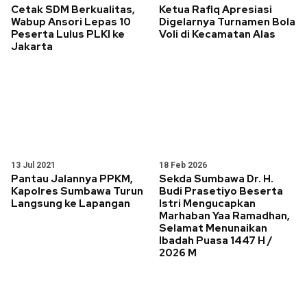
Cetak SDM Berkualitas,
Ketua Rafiq Apresiasi
Wabup Ansori Lepas 10
Digelarnya Turnamen Bola
Peserta Lulus PLKI ke
Voli di Kecamatan Alas
Jakarta
13 Jul 2021
18 Feb 2026
Pantau Jalannya PPKM,
Sekda Sumbawa Dr. H.
Kapolres Sumbawa Turun
Budi Prasetiyo Beserta
Langsung ke Lapangan
Istri Mengucapkan
Marhaban Yaa Ramadhan,
Selamat Menunaikan
Ibadah Puasa 1447 H /
2026 M