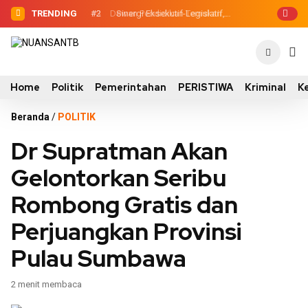
TRENDING
#2
#3
Dewan Pendidikan Temukan Kondisi
Sinergi Eksekutif-Legislatif,
Wabup Ansori Serahkan Tujuh Kontainer
305 Siswa SDN Kanar Belajar di Tengah
Sampah untuk Utan
Keterbatasan
Home
Politik
Pemerintahan
PERISTIWA
Kriminal
K
Beranda
/
POLITIK
Dr Supratman Akan
Gelontorkan Seribu
Rombong Gratis dan
Perjuangkan Provinsi
Pulau Sumbawa
2 menit membaca