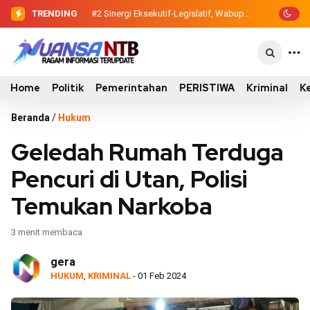
TRENDING
#2
#3
Evaluasi Perencanaan Pembangunan
Sinergi Eksekutif-Legislatif,
Wabup Ansori Serahkan Tujuh Kontainer
2026, Pemkab Sumbawa Luncurkan
Sampah untuk Utan
Empat Proyek PKN II
Home
Politik
Pemerintahan
PERISTIWA
Kriminal
K
Beranda
/
Hukum
Geledah Rumah Terduga
Pencuri di Utan, Polisi
Temukan Narkoba
3 menit membaca
gera
HUKUM
,
KRIMINAL
- 01 Feb 2024