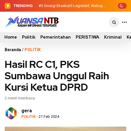
TRENDING
#2
#3
Sinergi Eksekutif-Legislatif, Wabup
Dewan Pendidikan Temukan
Kondisi 305 Siswa SDN Kanar Belajar di
Ansori Serahkan Tujuh Kontainer
Tengah Keterbatasan
Sampah untuk Utan
Home
Politik
Pemerintahan
PERISTIWA
Kriminal
K
Beranda
/
POLITIK
Hasil RC C1, PKS
Sumbawa Unggul Raih
Kursi Ketua DPRD
2 menit membaca
gera
POLITIK
- 21 Feb 2024