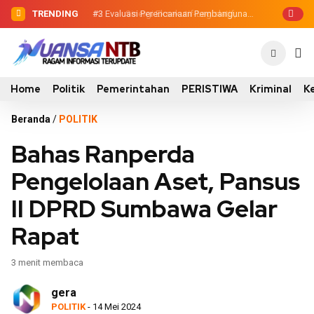
TRENDING
#2
#3
Evaluasi Perencanaan Pembangunan
Sinergi Eksekutif-Legislatif,
Wabup Ansori Serahkan Tujuh Kontainer
2026, Pemkab Sumbawa Luncurkan
Sampah untuk Utan
Empat Proyek PKN II
Home
Politik
Pemerintahan
PERISTIWA
Kriminal
K
Beranda
/
POLITIK
Bahas Ranperda
Pengelolaan Aset, Pansus
II DPRD Sumbawa Gelar
Rapat
3 menit membaca
gera
POLITIK
- 14 Mei 2024