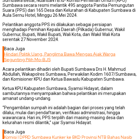
Sumbawa Besar, NuansaNTB.id- Komisi Pemilihan Umum (KPU)
Sumbawa secara resmi melantik 495 anggota Panitia Pemungutan
Suara (PPS) dari 165 Desa dan Kelurahan di Kabupaten Sumbawa di
Aula Sernu Hotel, Minggu 26 Mei 2024.
Pelantikan anggota PPS ini dilakukan sebagai persiapan
menghadapi Pemihan Kepala Daerah (Pilkada) Gubernur, Wakil
Gubernur, Bupati, Wakil Bupati, Wali Kota, dan Wakil Wali Kota
serentak 27 November 2024.
Baca Juga
Hindari Politik Uang, Panglima Bawa Mengas Ajak Warga
Segunting Pilih Mo-BJS
Acara pelantikan dihadiri oleh Bupati Sumbawa Drs H. Mahmud
Abdullah, Wakapolres Sumbawa, Perwakilan Kodim 1607/Sumbawa,
dan Komisioner KPU dan Ketua Bawaslu Kabupaten Sumbawa.
Ketua KPU Kabupaten Sumbawa, Syamsi Hidayat, dalam
sambutannya menyampaikan bahwa pelantikan ini merupakan
amanat undang-undang.
“Pengambilan sumpah ini adalah bagian dari proses yang telah
dilalui, mulai dari pendaftaran, verifikasi administrasi, hingga
wawancara. Hari ini, PPS terpilih dari masing-masing desa dan
kelurahan resmi dilantik,” ujar Syamsi Hidayat.
Baca Juga
Komisi I DPRD Sumbawa Kunker ke BKD Provinsi NTB Bahas Nasib