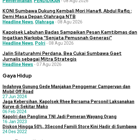
Pemerintahan
,
PENDIDIKAN
-
08 Agu 2026
KONI Sumbawa Dukung Kembali Mori Hanafi, Abdul Rafiq :
Demi Masa Depan Olahraga NTB
Headline News
,
Olahraga
-
08 Agu 2026
Kapolsek Labuhan Badas Sampaikan Pesan Kamtibmas dan
Ingatkan Narkoba “Senjata Pemusnah Generasi”
Headline News
,
Polri
-
08 Agu 2026
Jalin Silaturahmi Perdana, Bea Cukai Sumbawa Gaet
Jurnalis sebagai Mitra Strategis
Headline News
-
07 Agu 2026
Gaya Hidup
Indahnya Gunung Gede Manjakan Penggemar Campervan dan
Mobil Off Road
27 Jun 2024
Jaga Kebersihan, Kapolsek Rhee Bersama Personil Laksanakan
Kurve di Sekitar Mako
06 Feb 2024
Kapolri dan Panglima TNI Jadi Pemeran Wayang Orang
16 Jan 2023
Diskon Hingga 50%, 3Second Famili Store Kini Hadir di Sumbawa
24 Des 2022