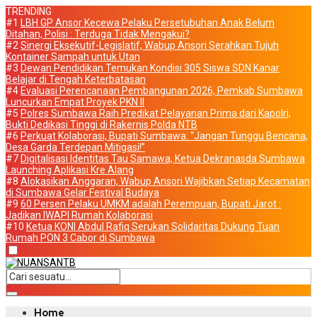
TRENDING
#1
LBH GP Ansor Kecewa Pelaku Persetubuhan Anak Belum
Ditahan, Polisi : Terduga Tidak Mengakui?
#2
Sinergi Eksekutif-Legislatif, Wabup Ansori Serahkan Tujuh
Kontainer Sampah untuk Utan
#3
Dewan Pendidikan Temukan Kondisi 305 Siswa SDN Kanar
Belajar di Tengah Keterbatasan
#4
Evaluasi Perencanaan Pembangunan 2026, Pemkab Sumbawa
Luncurkan Empat Proyek PKN II
#5
Polres Sumbawa Raih Predikat Pelayanan Prima dari Kapolri,
Bukti Dedikasi Tinggi di Rakernis Polda NTB
#6
Perkuat Kolaborasi, Bupati Sumbawa: “Jangan Tunggu Bencana,
Desa Garda Terdepan Mitigasi!”
#7
Digitalisasi Identitas Tau Samawa, Ketua Dekranasda Sumbawa
Launching Aplikasi Kre Alang
#8
Alokasikan Anggaran, Wabup Ansori Wajibkan Setiap Kecamatan
di Sumbawa Gelar Festival Budaya
#9
60 Persen Pelaku UMKM adalah Perempuan, Bupati Jarot :
Jadikan IWAPI Rumah Kolaborasi
#10
Ketua KONI Abdul Rafiq Serukan Solidaritas Dukung Tuan
Rumah PON 3 Cabor di Sumbawa
Home