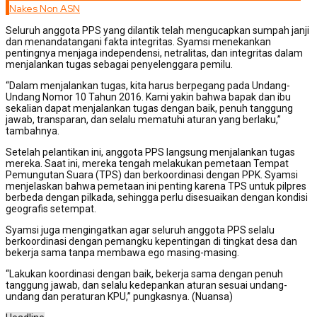
Nakes Non ASN
Seluruh anggota PPS yang dilantik telah mengucapkan sumpah janji
dan menandatangani fakta integritas. Syamsi menekankan
pentingnya menjaga independensi, netralitas, dan integritas dalam
menjalankan tugas sebagai penyelenggara pemilu.
“Dalam menjalankan tugas, kita harus berpegang pada Undang-
Undang Nomor 10 Tahun 2016. Kami yakin bahwa bapak dan ibu
sekalian dapat menjalankan tugas dengan baik, penuh tanggung
jawab, transparan, dan selalu mematuhi aturan yang berlaku,”
tambahnya.
Setelah pelantikan ini, anggota PPS langsung menjalankan tugas
mereka. Saat ini, mereka tengah melakukan pemetaan Tempat
Pemungutan Suara (TPS) dan berkoordinasi dengan PPK. Syamsi
menjelaskan bahwa pemetaan ini penting karena TPS untuk pilpres
berbeda dengan pilkada, sehingga perlu disesuaikan dengan kondisi
geografis setempat.
Syamsi juga mengingatkan agar seluruh anggota PPS selalu
berkoordinasi dengan pemangku kepentingan di tingkat desa dan
bekerja sama tanpa membawa ego masing-masing.
“Lakukan koordinasi dengan baik, bekerja sama dengan penuh
tanggung jawab, dan selalu kedepankan aturan sesuai undang-
undang dan peraturan KPU,” pungkasnya. (Nuansa)