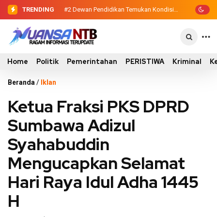
TRENDING
#2
Dewan Pendidikan Temukan Kondisi
305 Siswa SDN Kanar Belajar di Tengah
Keterbatasan
Home
Politik
Pemerintahan
PERISTIWA
Kriminal
K
Beranda
/
Iklan
Ketua Fraksi PKS DPRD
Sumbawa Adizul
Syahabuddin
Mengucapkan Selamat
Hari Raya Idul Adha 1445
H