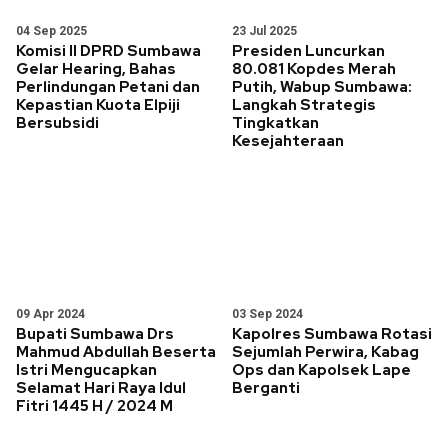
04 Sep 2025
23 Jul 2025
Komisi II DPRD Sumbawa
Presiden Luncurkan
Gelar Hearing, Bahas
80.081 Kopdes Merah
Perlindungan Petani dan
Putih, Wabup Sumbawa:
Kepastian Kuota Elpiji
Langkah Strategis
Bersubsidi
Tingkatkan
Kesejahteraan
09 Apr 2024
03 Sep 2024
Bupati Sumbawa Drs
Kapolres Sumbawa Rotasi
Mahmud Abdullah Beserta
Sejumlah Perwira, Kabag
Istri Mengucapkan
Ops dan Kapolsek Lape
Selamat Hari Raya Idul
Berganti
Fitri 1445 H / 2024 M