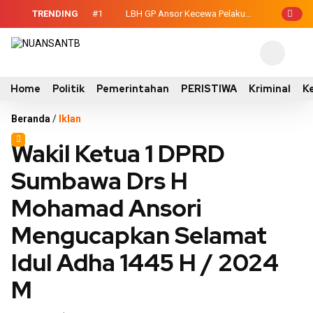
TRENDING
#1
LBH GP Ansor Kecewa Pelaku
n Temukan Kondisi
Persetubuhan Anak Belum Ditahan, Polisi
 Belajar di Tengah
: Terduga Tidak Mengakui?
Home
Politik
Pemerintahan
PERISTIWA
Kriminal
K
Beranda
/
Iklan
Wakil Ketua 1 DPRD
Sumbawa Drs H
Mohamad Ansori
Mengucapkan Selamat
Idul Adha 1445 H / 2024
M