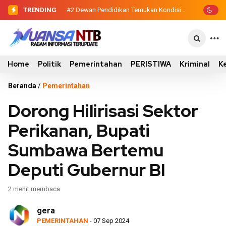
TRENDING
#2
#3
Dewan Pendidikan Temukan Kondisi
Sinergi Eksekutif-Legislatif,
…
305 Siswa SDN Kanar Belajar di Tengah
Wabup Ansori Serahkan Tujuh Kontainer
Keterbatasan
Sampah untuk Utan
Home
Politik
Pemerintahan
PERISTIWA
Kriminal
K
Beranda
/
Pemerintahan
Dorong Hilirisasi Sektor
Perikanan, Bupati
Sumbawa Bertemu
Deputi Gubernur BI
2 menit membaca
gera
PEMERINTAHAN
- 07 Sep 2024