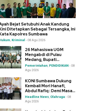
Ayah Bejat Setubuhi Anak Kandung
Kini Ditetapkan Sebagai Tersangka, Ini
Kata Kapolres Sumbawa
Hukum
,
Kriminal
-
08 Agu 2026
26 Mahasiswa UGM
Mengabdi di Pulau
Medang, Bupati
Sumbawa: Investasi Masa
Pemerintahan
,
PENDIDIKAN
-
08
Depan Daerah
Agu 2026
KONI Sumbawa Dukung
Kembali Mori Hanafi,
Abdul Rafiq : Demi Masa
Depan Olahraga NTB
Headline News
,
Olahraga
-
08
Agu 2026