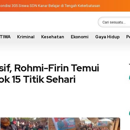
, Wabup Ansori Serahkan Tujuh Kontainer Sampah untuk Utan
an Kondisi 305 Siswa SDN Kanar Belajar di Tengah Keterbatasan
STIWA
Kriminal
Kesehatan
Ekonomi
Gaya Hidup
P
if, Rohmi-Firin Temui
 15 Titik Sehari