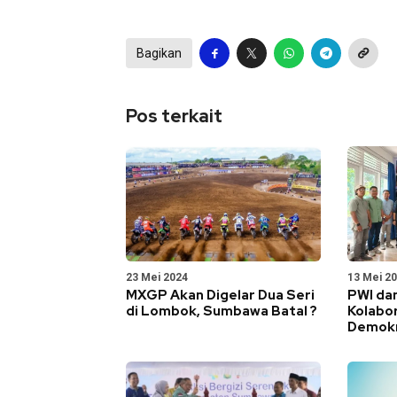
Bagikan
Pos terkait
23 Mei 2024
13 Mei 2
MXGP Akan Digelar Dua Seri
PWI da
di Lombok, Sumbawa Batal ?
Kolabo
Demokr