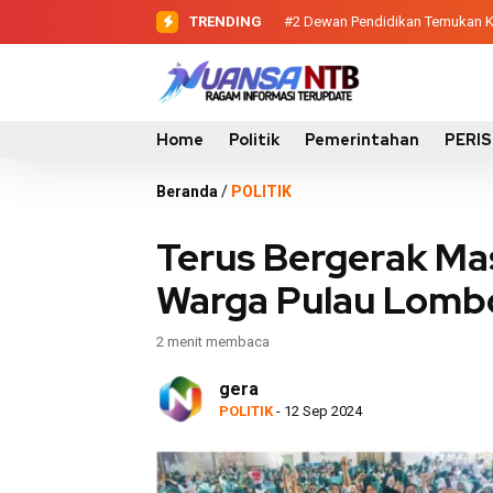
TRENDING
#2
#3
Sinergi Eksekutif-Legislatif
Dewan Pendidikan Temuk
Home
Politik
Pemerintahan
PERI
Beranda
/
POLITIK
Terus Bergerak Mas
Warga Pulau Lombok
2 menit membaca
gera
POLITIK
- 12 Sep 2024