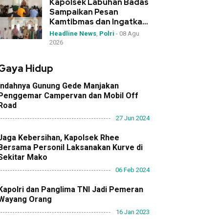
Kapolsek Labuhan Badas
Sampaikan Pesan
Kamtibmas dan Ingatkan
Narkoba “Senjata
Headline News
,
Polri
-
08 Agu
Pemusnah Generasi”
2026
Gaya Hidup
Indahnya Gunung Gede Manjakan
Penggemar Campervan dan Mobil Off
Road
27 Jun 2024
Jaga Kebersihan, Kapolsek Rhee
Bersama Personil Laksanakan Kurve di
Sekitar Mako
06 Feb 2024
Kapolri dan Panglima TNI Jadi Pemeran
Wayang Orang
16 Jan 2023