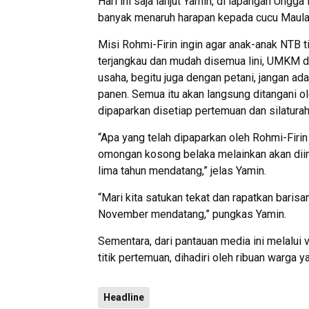
Hari ini saja lanjut Yamin, di lapangan Un
banyak menaruh harapan kepada cucu Maulan
Misi Rohmi-Firin ingin agar anak-anak NTB t
terjangkau dan mudah disemua lini, UMKM 
usaha, begitu juga dengan petani, jangan ada
panen. Semua itu akan langsung ditangani ol
dipaparkan disetiap pertemuan dan silaturah
“Apa yang telah dipaparkan oleh Rohmi-Firin
omongan kosong belaka melainkan akan di
lima tahun mendatang,” jelas Yamin.
“Mari kita satukan tekat dan rapatkan barisa
November mendatang,” pungkas Yamin.
Sementara, dari pantauan media ini melalui 
titik pertemuan, dihadiri oleh ribuan warga
Headline