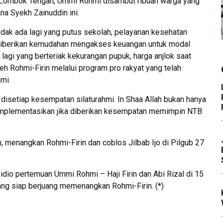
gga Lombok Tengah, Ummi Rohmi disambut ribuan warga yang
a Syekh Zainuddin ini.
idak ada lagi yang putus sekolah, pelayanan kesehatan
diberikan kemudahan mengakses keuangan untuk modal
 lagi yang berteriak kekurangan pupuk, harga anjlok saat
eh Rohmi-Firin melalui program pro rakyat yang telah
mi.
 disetiap kesempatan silaturahmi. In Shaa Allah bukan hanya
implementasikan jika diberikan kesempatan memimpin NTB
n, menangkan Rohmi-Firin dan coblos Jilbab Ijo di Pilgub 27
vidio pertemuan Ummi Rohmi – Haji Firin dan Abi Rizal di 15
 yang siap berjuang memenangkan Rohmi-Firin. (*)