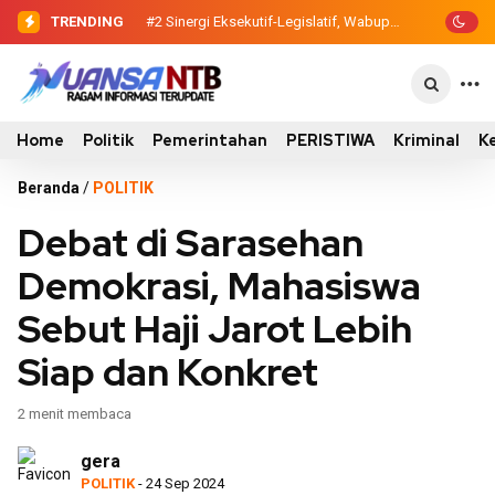
TRENDING
#2
Sinergi Eksekutif-Legislatif, Wabup
Ansori Serahkan Tujuh Kontainer
Sampah untuk Utan
Home
Politik
Pemerintahan
PERISTIWA
Kriminal
K
Beranda
/
POLITIK
Debat di Sarasehan
Demokrasi, Mahasiswa
Sebut Haji Jarot Lebih
Siap dan Konkret
2 menit membaca
gera
POLITIK
- 24 Sep 2024