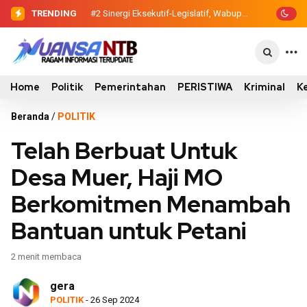
TRENDING
#2
Sinergi Eksekutif-Legislatif, Wabup
…
Ansori Serahkan Tujuh Kontainer
Sampah untuk Utan
Home
Politik
Pemerintahan
PERISTIWA
Kriminal
K
Beranda
/
POLITIK
Telah Berbuat Untuk
Desa Muer, Haji MO
Berkomitmen Menambah
Bantuan untuk Petani
2 menit membaca
gera
POLITIK
- 26 Sep 2024