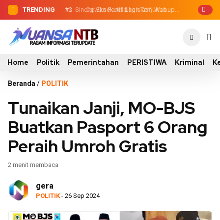
TRENDING
#2
#3
Sinergi Eksekutif-Legislatif, Wabup
Dewan Pendidikan Temukan
Kondisi 305 Siswa SDN Kanar Belajar di
Ansori Serahkan Tujuh Kontainer
Tengah Keterbatasan
Sampah untuk Utan
Home
Politik
Pemerintahan
PERISTIWA
Kriminal
K
Beranda
/
POLITIK
Tunaikan Janji, MO-BJS
Buatkan Pasport 6 Orang
Peraih Umroh Gratis
2 menit membaca
gera
POLITIK
- 26 Sep 2024