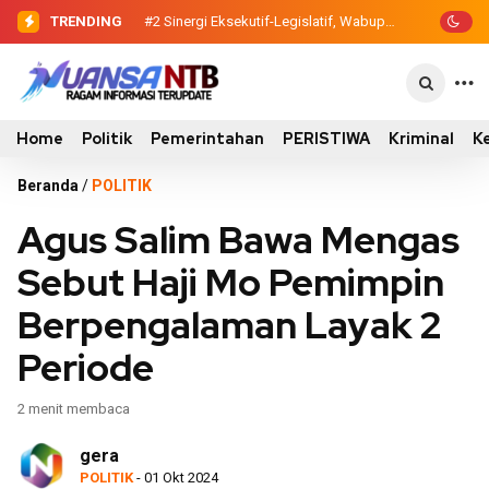
TRENDING
#2
#3
Dewan Pendidikan Temukan Kondisi
Sinergi Eksekutif-Legislatif,
Wabup Ansori Serahkan Tujuh Kontainer
305 Siswa SDN Kanar Belajar di Tengah
Sampah untuk Utan
Keterbatasan
Home
Politik
Pemerintahan
PERISTIWA
Kriminal
K
Beranda
/
POLITIK
Agus Salim Bawa Mengas
Sebut Haji Mo Pemimpin
Berpengalaman Layak 2
Periode
2 menit membaca
gera
POLITIK
- 01 Okt 2024