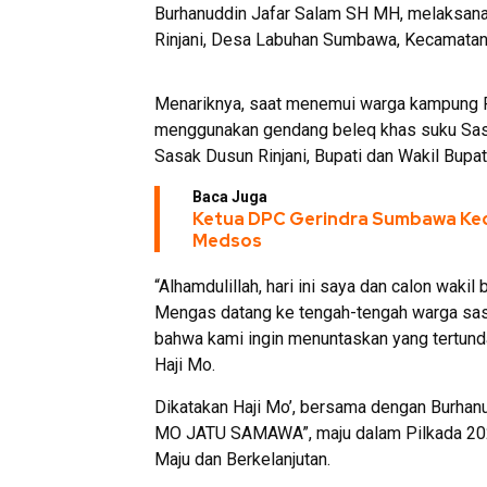
Burhanuddin Jafar Salam SH MH, melaksan
Rinjani, Desa Labuhan Sumbawa, Kecamatan
Menariknya, saat menemui warga kampung R
menggunakan gendang beleq khas suku Sasa
Sasak Dusun Rinjani, Bupati dan Wakil Bup
Baca Juga
Ketua DPC Gerindra Sumbawa Kec
Medsos
“Alhamdulillah, hari ini saya dan calon wak
Mengas datang ke tengah-tengah warga sas
bahwa kami ingin menuntaskan yang tertund
Haji Mo.
Dikatakan Haji Mo’, bersama dengan Burha
MO JATU SAMAWA”, maju dalam Pilkada 2024
Maju dan Berkelanjutan.