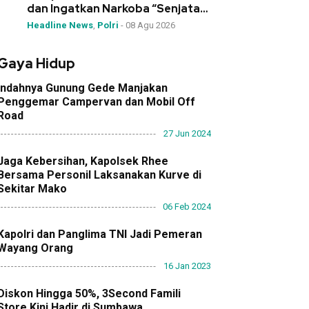
dan Ingatkan Narkoba “Senjata
Pemusnah Generasi”
Headline News
,
Polri
-
08 Agu 2026
Gaya Hidup
Indahnya Gunung Gede Manjakan
Penggemar Campervan dan Mobil Off
Road
27 Jun 2024
Jaga Kebersihan, Kapolsek Rhee
Bersama Personil Laksanakan Kurve di
Sekitar Mako
06 Feb 2024
Kapolri dan Panglima TNI Jadi Pemeran
Wayang Orang
16 Jan 2023
Diskon Hingga 50%, 3Second Famili
Store Kini Hadir di Sumbawa