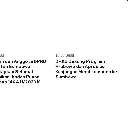
023
14 Jul 2025
an dan Anggota DPRD
DPKS Dukung Program
aten Sumbawa
Prabowo dan Apresiasi
apkan Selamat
Kunjungan Mendikdasmen ke
ikan Ibadah Puasa
Sumbawa
an 1444 H/2023 M