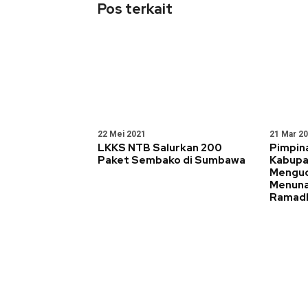
Pos terkait
22 Mei 2021
21 Mar 2
LKKS NTB Salurkan 200
Pimpin
Paket Sembako di Sumbawa
Kabup
Menguc
Menuna
Ramadh