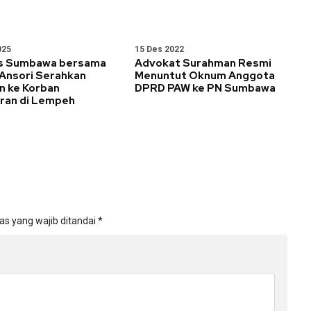
025
15 Des 2022
s Sumbawa bersama
Advokat Surahman Resmi
Ansori Serahkan
Menuntut Oknum Anggota
n ke Korban
DPRD PAW ke PN Sumbawa
ran di Lempeh
as yang wajib ditandai
*