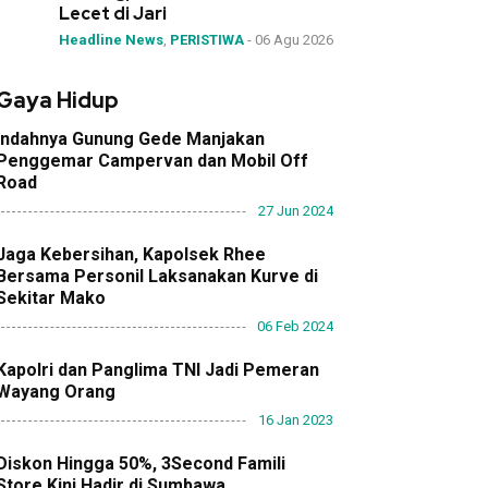
Lecet di Jari
Headline News
,
PERISTIWA
-
06 Agu 2026
Gaya Hidup
Indahnya Gunung Gede Manjakan
Penggemar Campervan dan Mobil Off
Road
27 Jun 2024
Jaga Kebersihan, Kapolsek Rhee
Bersama Personil Laksanakan Kurve di
Sekitar Mako
06 Feb 2024
Kapolri dan Panglima TNI Jadi Pemeran
Wayang Orang
16 Jan 2023
Diskon Hingga 50%, 3Second Famili
Store Kini Hadir di Sumbawa