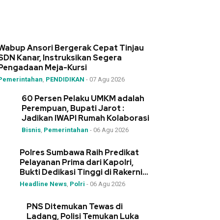
Wabup Ansori Bergerak Cepat Tinjau
SDN Kanar, Instruksikan Segera
Pengadaan Meja-Kursi
Pemerintahan
,
PENDIDIKAN
-
07 Agu 2026
60 Persen Pelaku UMKM adalah
Perempuan, Bupati Jarot :
Jadikan IWAPI Rumah Kolaborasi
Bisnis
,
Pemerintahan
-
06 Agu 2026
Polres Sumbawa Raih Predikat
Pelayanan Prima dari Kapolri,
Bukti Dedikasi Tinggi di Rakernis
Polda NTB
Headline News
,
Polri
-
06 Agu 2026
PNS Ditemukan Tewas di
Ladang, Polisi Temukan Luka