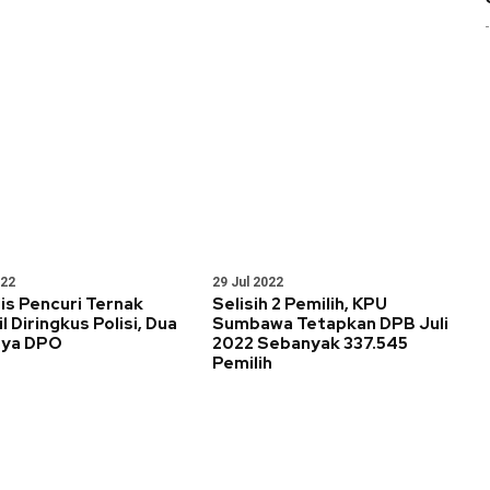
022
29 Jul 2022
is Pencuri Ternak
Selisih 2 Pemilih, KPU
l Diringkus Polisi, Dua
Sumbawa Tetapkan DPB Juli
nya DPO
2022 Sebanyak 337.545
Pemilih