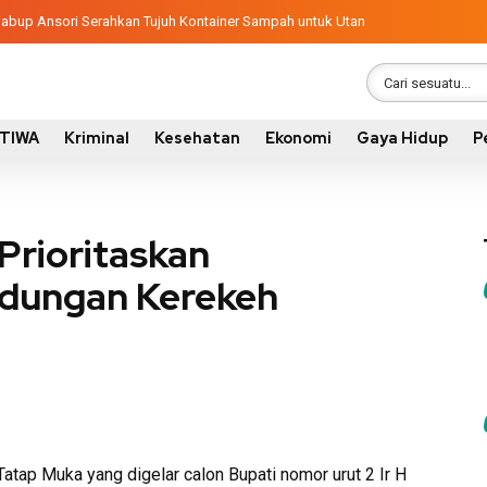
, Wabup Ansori Serahkan Tujuh Kontainer Sampah untuk Utan
STIWA
Kriminal
Kesehatan
Ekonomi
Gaya Hidup
P
Prioritaskan
dungan Kerekeh
tap Muka yang digelar calon Bupati nomor urut 2 Ir H