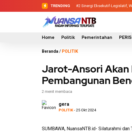
TRENDING
#2
Sinergi Eksekutif-Legislatif
Home
Politik
Pemerintahan
PERI
Beranda
/
POLITIK
Jarot-Ansori Akan 
Pembangunan Ben
2 menit membaca
gera
POLITIK
- 25 Okt 2024
SUMBAWA, NuansaNTB.id- Silaturahmi dan Ta