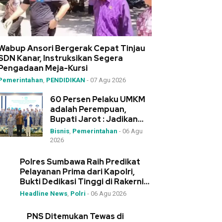
Wabup Ansori Bergerak Cepat Tinjau
SDN Kanar, Instruksikan Segera
Pengadaan Meja-Kursi
Pemerintahan
,
PENDIDIKAN
-
07 Agu 2026
60 Persen Pelaku UMKM
adalah Perempuan,
Bupati Jarot : Jadikan
IWAPI Rumah Kolaborasi
Bisnis
,
Pemerintahan
-
06 Agu
2026
Polres Sumbawa Raih Predikat
Pelayanan Prima dari Kapolri,
Bukti Dedikasi Tinggi di Rakernis
Polda NTB
Headline News
,
Polri
-
06 Agu 2026
PNS Ditemukan Tewas di