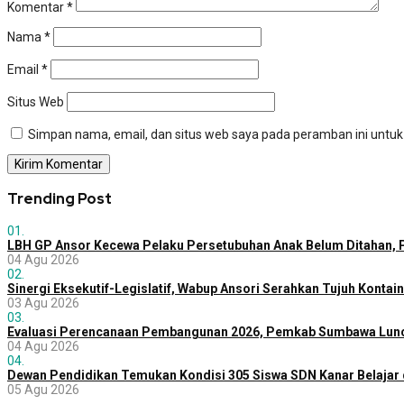
Komentar
*
Nama
*
Email
*
Situs Web
Simpan nama, email, dan situs web saya pada peramban ini untuk
Trending Post
01.
LBH GP Ansor Kecewa Pelaku Persetubuhan Anak Belum Ditahan, P
04 Agu 2026
02.
Sinergi Eksekutif-Legislatif, Wabup Ansori Serahkan Tujuh Konta
03 Agu 2026
03.
Evaluasi Perencanaan Pembangunan 2026, Pemkab Sumbawa Lunc
04 Agu 2026
04.
Dewan Pendidikan Temukan Kondisi 305 Siswa SDN Kanar Belajar 
05 Agu 2026