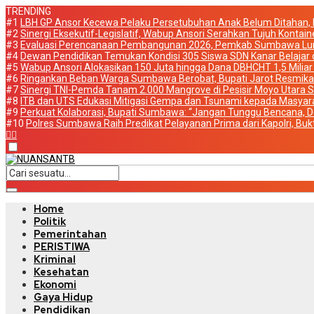
TRENDING
#1
LBH GP Ansor Kecewa Pelaku Persetubuhan Anak Belum Ditahan, P
#2
Sinergi Eksekutif-Legislatif, Wabup Ansori Serahkan Tujuh Konta
#3
Evaluasi Perencanaan Pembangunan 2026, Pemkab Sumbawa Lunc
#4
Dewan Pendidikan Temukan Kondisi 305 Siswa SDN Kanar Belajar 
#5
Wabup Ansori Alokasikan 150 Juta hingga Dana DBHCHT 1,5 Milia
#6
Ringankan Beban Warga Sumbawa Berobat, Bupati Jarot Resmi
#7
Sinergi TNI-Pemda Tanam 2.000 Mangrove di Pesisir Moyo Utara 
#8
ITB dan UTS Edukasi Mitigasi Gempa dan Tsunami kepada Masyar
#9
Perkuat Kolaborasi, Bupati Sumbawa: “Jangan Tunggu Bencana, De
#10
Polres Sumbawa Raih Predikat Pelayanan Prima dari Kapolri, Bukt
Home
Politik
Pemerintahan
PERISTIWA
Kriminal
Kesehatan
Ekonomi
Gaya Hidup
Pendidikan