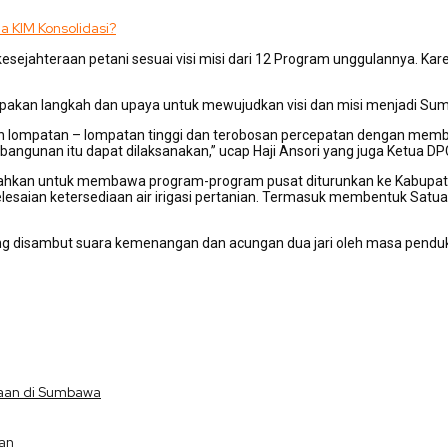
la KIM Konsolidasi?
esejahteraan petani sesuai visi misi dari 12 Program unggulannya. Ka
akan langkah dan upaya untuk mewujudkan visi dan misi menjadi Sumb
lompatan – lompatan tinggi dan terobosan percepatan dengan memba
gunan itu dapat dilaksanakan,” ucap Haji Ansori yang juga Ketua DP
emudahkan untuk membawa program-program pusat diturunkan ke Kabu
elesaian ketersediaan air irigasi pertanian. Termasuk membentuk Sat
ang disambut suara kemenangan dan acungan dua jari oleh masa pendu
aan di Sumbawa
kan