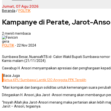
Jumat, 07 Agu 2026
Beranda
/
POLITIK
Kampanye di Perate, Jarot-Ans
2 menit membaca
gera
POLITIK
- 22 Nov 2024
Sumbawa Besar, NuansaNTB.id- Calon Wakil Bupati Sumbawa nomor u
Kamis malam (21/11/2024).
Cawabup H. Ansori menyampaikan apresiasi dan penghargaan kepada
Baca Juga
Ketua KPU Sumbawa Lantik 120 Anggota PPK Terpilih
“Mari kompak dan bangun soliditas untuk kemenangan suara perubaha
Ditegaskan H. Ansori, jika Jarot -Ansori menang akan membangun p
“Insyah Allah jika Jarot-Ansori menang maka pertanian akan lebih m
Jarot – Ansori, tegasnya.