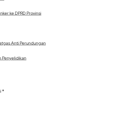
ker ke DPRD Provinsi
atgas Anti Perundungan
 Penyelidikan
ai
*