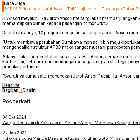
Baca Juga
SK PKS Belum ada Untuk Novi – Talif, Haji Johan : Pasangan Bubar Bi
H. Ansori meyakini jika Jarot-Ansori menang, akan memperjuangkan k
memantapkan pilihan kepada pasangan nomor urut 2.
Ditambahkannya, 12 program unggulan pasangan Jarot- Ansori merup
“Untuk membawa perubahan Sumbawa menjadi lebih maju diperlukan 
mengandalkan struktur APBD maka sangat mustahil percepatan pemban
Adanya link di pemerintahan pusat, kata Haji Ansori, semakin m
kantung air, cek dam, dan bendungan sebagai langkah strategis peny
produksi pertanian.
“Syaratnya cuma satu, menangkan Jarot-Ansori,” ucap Haji Ansori y
Headline
Bagikan
Disalin
Pos terkait
04 Okt 2024
Warga Desa Jorok Yakin Jarot-Ansori Mampu Membawa Kesejahter
27 Jan 2021
Toko Kampung Mande Dirazia Petugas, Puluhan Botol Miras Diaman