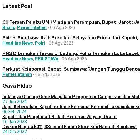
Latest Post
60 Persen Pelaku UMKM adalah Perempuan, Bupati Jarot : Ja
Bisnis
,
Pemerintahan
-
06 Agu 2026
Polres Sumbawa Raih Predikat Pelayanan Prima dari Kapolri, 
Headline News
,
Polri
-
06 Agu 2026
PNS Ditemukan Tewas di Ladang, Polisi Temukan Luka Lecet 
Headline News
,
PERISTIWA
-
06 Agu 2026
Perkuat Kolaborasi, Bupati Sumbawa: “Jangan Tunggu Benca
Pemerintahan
-
06 Agu 2026
Gaya Hidup
Indahnya Gunung Gede Manjakan Penggemar Campervan dan Mobi
27 Jun 2024
Jaga Kebersihan, Kapolsek Rhee Bersama Personil Laksanakan Ku
06 Feb 2024
Kapolri dan Panglima TNI Jadi Pemeran Wayang Orang
16 Jan 2023
Diskon Hingga 50%, 3Second Famili Store Kini Hadir di Sumbawa
24 Des 2022