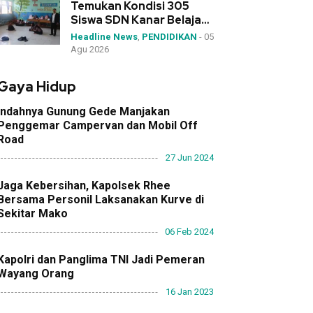
Temukan Kondisi 305
Siswa SDN Kanar Belajar
di Tengah Keterbatasan
Headline News
,
PENDIDIKAN
-
05
Agu 2026
Gaya Hidup
Indahnya Gunung Gede Manjakan
Penggemar Campervan dan Mobil Off
Road
27 Jun 2024
Jaga Kebersihan, Kapolsek Rhee
Bersama Personil Laksanakan Kurve di
Sekitar Mako
06 Feb 2024
Kapolri dan Panglima TNI Jadi Pemeran
Wayang Orang
16 Jan 2023