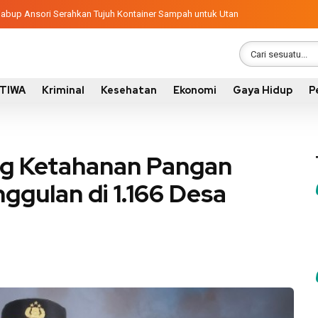
ngunan 2026, Pemkab Sumbawa Luncurkan Empat Proyek PKN II
latif, Wabup Ansori Serahkan Tujuh Kontainer Sampah untuk Utan
STIWA
Kriminal
Kesehatan
Ekonomi
Gaya Hidup
P
g Ketahanan Pangan
ggulan di 1.166 Desa