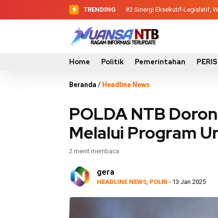
TRENDING
#2
#3
Evaluasi Perencanaan Pemba
Sinergi Eksekutif-Legis
Home
Politik
Pemerintahan
PERI
Beranda
/
Headline News
POLDA NTB Doron
Melalui Program Un
2 menit membaca
gera
HEADLINE NEWS
,
POLRI
- 13 Jan 2025