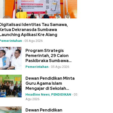
Digitalisasi Identitas Tau Samawa,
Ketua Dekranasda Sumbawa
Launching Aplikasi Kre Alang
Pemerintahan
-
05 Agu 2026
Program Strategis
Pemerintah, 29 Calon
Paskibraka Sumbawa
Ikuti Diklat 3 Wakili NTB
Pemerintahan
-
05 Agu 2026
Dewan Pendidikan Minta
Guru Agama Islam
Mengajar di Sekolah
Tanpa Siswa Muslim
Headline News
,
PENDIDIKAN
-
05
Dipindahkan
Agu 2026
Dewan Pendidikan