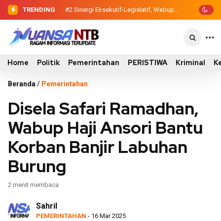
TRENDING
#2
#3
Evaluasi Perencanaan
Sinergi Eksekutif-Legislatif,
Wabup Ansori Serahkan Tujuh Kontainer
Pembangunan 2026, Pemkab Sumbawa
Sampah untuk Utan
Luncurkan Empat Proyek PKN II
Home
Politik
Pemerintahan
PERISTIWA
Kriminal
K
Beranda
/
Pemerintahan
Disela Safari Ramadhan,
Wabup Haji Ansori Bantu
Korban Banjir Labuhan
Burung
2 menit membaca
Sahril
PEMERINTAHAN
- 16 Mar 2025