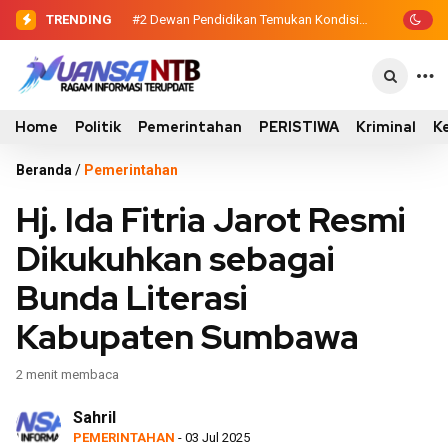
TRENDING
#2
#3
Sinergi Eksekutif-Legislatif, Wabup
Dewan Pendidikan Temukan
Kondisi 305 Siswa SDN Kanar Belajar di
Ansori Serahkan Tujuh Kontainer
Tengah Keterbatasan
Sampah untuk Utan
Home
Politik
Pemerintahan
PERISTIWA
Kriminal
K
Beranda
/
Pemerintahan
Hj. Ida Fitria Jarot Resmi
Dikukuhkan sebagai
Bunda Literasi
Kabupaten Sumbawa
2 menit membaca
Sahril
PEMERINTAHAN
- 03 Jul 2025