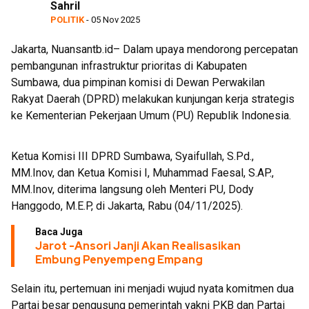
Sahril
Dedikasi Tinggi di Rakernis Polda NTB
POLITIK
- 05 Nov 2025
Jakarta, Nuansantb.id– Dalam upaya mendorong percepatan
pembangunan infrastruktur prioritas di Kabupaten
Sumbawa, dua pimpinan komisi di Dewan Perwakilan
Rakyat Daerah (DPRD) melakukan kunjungan kerja strategis
ke Kementerian Pekerjaan Umum (PU) Republik Indonesia.
Ketua Komisi III DPRD Sumbawa, Syaifullah, S.Pd.,
MM.Inov, dan Ketua Komisi I, Muhammad Faesal, S.AP.,
MM.Inov, diterima langsung oleh Menteri PU, Dody
Hanggodo, M.E.P, di Jakarta, Rabu (04/11/2025).
Baca Juga
Jarot -Ansori Janji Akan Realisasikan
Embung Penyempeng Empang
Selain itu, pertemuan ini menjadi wujud nyata komitmen dua
Partai besar pengusung pemerintah yakni PKB dan Partai