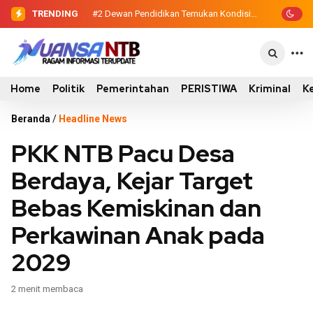
TRENDING
#2
#3
Sinergi Eksekutif-Legislatif, Wabup
Dewan Pendidikan Temukan
Kondisi 305 Siswa SDN Kanar Belajar di
Ansori Serahkan Tujuh Kontainer
Tengah Keterbatasan
Sampah untuk Utan
Home
Politik
Pemerintahan
PERISTIWA
Kriminal
K
Beranda
/
Headline News
PKK NTB Pacu Desa
Berdaya, Kejar Target
Bebas Kemiskinan dan
Perkawinan Anak pada
2029
2 menit membaca