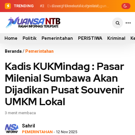
TRENDING
#2
#3
Evaluasi Perencanaan Pembangunan
Sinergi Eksekutif-Legislatif,
Wabup Ansori Serahkan Tujuh Kontainer
2026, Pemkab Sumbawa Luncurkan
Sampah untuk Utan
Empat Proyek PKN II
Home
Politik
Pemerintahan
PERISTIWA
Kriminal
K
Beranda
/
Pemerintahan
Kadis KUKMindag : Pasar
Milenial Sumbawa Akan
Dijadikan Pusat Souvenir
UMKM Lokal
3 menit membaca
Sahril
PEMERINTAHAN
- 12 Nov 2025