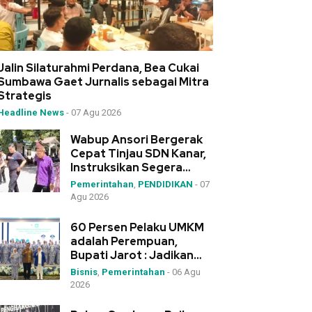
Jalin Silaturahmi Perdana, Bea Cukai
Sumbawa Gaet Jurnalis sebagai Mitra
Strategis
Headline News
-
07 Agu 2026
Wabup Ansori Bergerak
Cepat Tinjau SDN Kanar,
Instruksikan Segera
Pengadaan Meja-Kursi
Pemerintahan
,
PENDIDIKAN
-
07
Agu 2026
60 Persen Pelaku UMKM
adalah Perempuan,
Bupati Jarot : Jadikan
IWAPI Rumah Kolaborasi
Bisnis
,
Pemerintahan
-
06 Agu
2026