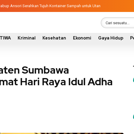
ngunan 2026, Pemkab Sumbawa Luncurkan Empat Proyek PKN II
latif, Wabup Ansori Serahkan Tujuh Kontainer Sampah untuk Utan
STIWA
Kriminal
Kesehatan
Ekonomi
Gaya Hidup
P
paten Sumbawa
at Hari Raya Idul Adha