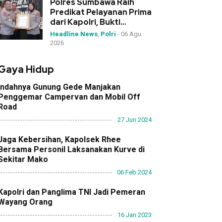
Polres Sumbawa Raih
Predikat Pelayanan Prima
dari Kapolri, Bukti
Dedikasi Tinggi di
Headline News
,
Polri
-
06 Agu
Rakernis Polda NTB
2026
Gaya Hidup
Indahnya Gunung Gede Manjakan
Penggemar Campervan dan Mobil Off
Road
27 Jun 2024
Jaga Kebersihan, Kapolsek Rhee
Bersama Personil Laksanakan Kurve di
Sekitar Mako
06 Feb 2024
Kapolri dan Panglima TNI Jadi Pemeran
Wayang Orang
16 Jan 2023