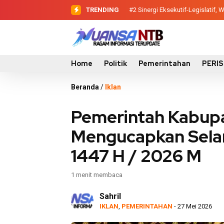
TRENDING
#2
#3
Evaluasi Perencanaan Pemba
Sinergi Eksekutif-Legis
Home
Politik
Pemerintahan
PERI
Beranda
/
Iklan
Pemerintah Kabu
Mengucapkan Selam
1447 H / 2026 M
1 menit membaca
Sahril
IKLAN
,
PEMERINTAHAN
- 27 Mei 2026