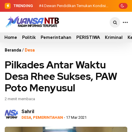
TRENDING
#4
Dewan Pendidikan Temukan Kondisi
305 Siswa SDN Kanar Belajar di Tengah
Keterbatasan
Home
Politik
Pemerintahan
PERISTIWA
Kriminal
K
Beranda
/
Desa
Pilkades Antar Waktu
Desa Rhee Sukses, PAW
Poto Menyusul
2 menit membaca
Sahril
DESA
,
PEMERINTAHAN
- 17 Mar 2021