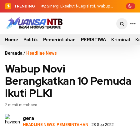
TRENDING
#2
Sinergi Eksekutif-Legislatif, Wabup
Ansori Serahkan Tujuh Kontainer
Sampah untuk Utan
Home
Politik
Pemerintahan
PERISTIWA
Kriminal
K
Beranda
/
Headline News
Wabup Novi
Berangkatkan 10 Pemuda
Ikuti PLKI
2 menit membaca
gera
HEADLINE NEWS
,
PEMERINTAHAN
- 23 Sep 2022