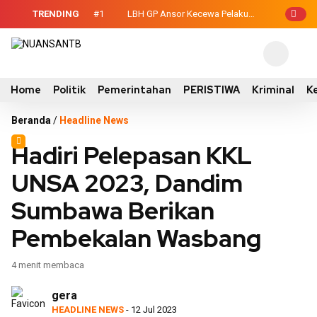
TRENDING
#1
LBH GP Ansor Kecewa Pelaku
utif-Legislatif,
Persetubuhan Anak Belum Ditahan, Polisi
an Tujuh Kontainer
: Terduga Tidak Mengakui?
Home
Politik
Pemerintahan
PERISTIWA
Kriminal
K
Beranda
/
Headline News
Hadiri Pelepasan KKL
UNSA 2023, Dandim
Sumbawa Berikan
Pembekalan Wasbang
4 menit membaca
gera
HEADLINE NEWS
- 12 Jul 2023