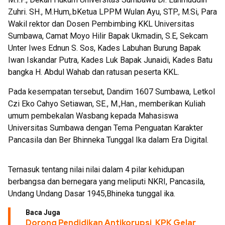
Zuhri. SH., M.Hum,.bKetua LPPM Wulan Ayu, STP., M.Si, Para
Wakil rektor dan Dosen Pembimbing KKL Universitas
Sumbawa, Camat Moyo Hilir Bapak Ukmadin, S.E, Sekcam
Unter Iwes Ednun S. Sos, Kades Labuhan Burung Bapak
Iwan Iskandar Putra, Kades Luk Bapak Junaidi, Kades Batu
bangka H. Abdul Wahab dan ratusan peserta KKL.
Pada kesempatan tersebut, Dandim 1607 Sumbawa, Letkol
Czi Eko Cahyo Setiawan, SE., M.,Han., memberikan Kuliah
umum pembekalan Wasbang kepada Mahasiswa
Universitas Sumbawa dengan Tema Penguatan Karakter
Pancasila dan Ber Bhinneka Tunggal Ika dalam Era Digital.
Ternasuk tentang nilai nilai dalam 4 pilar kehidupan
berbangsa dan bernegara yang meliputi NKRI, Pancasila,
Undang Undang Dasar 1945,Bhineka tunggal ika.
Baca Juga
Dorong Pendidikan Antikorupsi, KPK Gelar