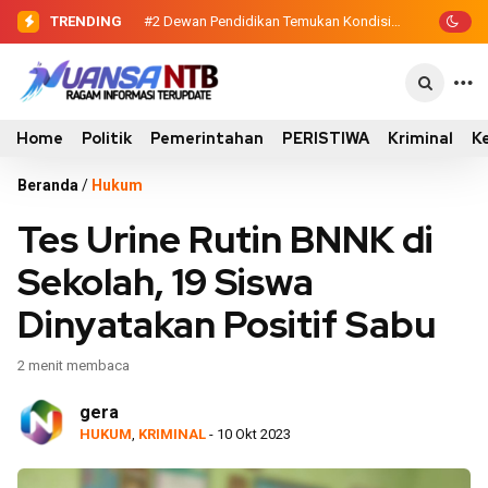
TRENDING
#2
#3
Polres Sumbawa Raih Predikat
Dewan Pendidikan Temukan
Kondisi 305 Siswa SDN Kanar Belajar di
Pelayanan Prima dari Kapolri, Bukti
Tengah Keterbatasan
Dedikasi Tinggi di Rakernis Polda NTB
Home
Politik
Pemerintahan
PERISTIWA
Kriminal
K
Beranda
/
Hukum
Tes Urine Rutin BNNK di
Sekolah, 19 Siswa
Dinyatakan Positif Sabu
2 menit membaca
gera
HUKUM
,
KRIMINAL
- 10 Okt 2023