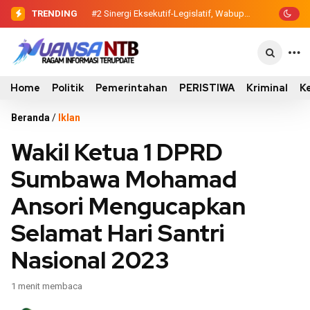
TRENDING
#2
Sinergi Eksekutif-Legislatif, Wabup
Ansori Serahkan Tujuh Kontainer
Sampah untuk Utan
Home
Politik
Pemerintahan
PERISTIWA
Kriminal
K
Beranda
/
Iklan
Wakil Ketua 1 DPRD
Sumbawa Mohamad
Ansori Mengucapkan
Selamat Hari Santri
Nasional 2023
1 menit membaca