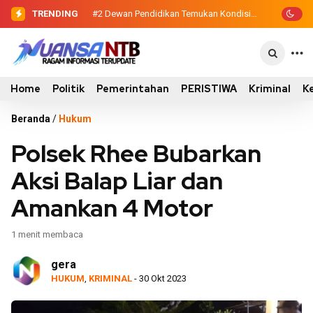
TRENDING
#2
#3
Sinergi Eksekutif-Legislatif, Wabup
Dewan Pendidikan Temukan
Kondisi 305 Siswa SDN Kanar Belajar di
Ansori Serahkan Tujuh Kontainer
Tengah Keterbatasan
Sampah untuk Utan
Home
Politik
Pemerintahan
PERISTIWA
Kriminal
K
Beranda
/
Hukum
Polsek Rhee Bubarkan
Aksi Balap Liar dan
Amankan 4 Motor
1 menit membaca
gera
HUKUM
,
KRIMINAL
- 30 Okt 2023