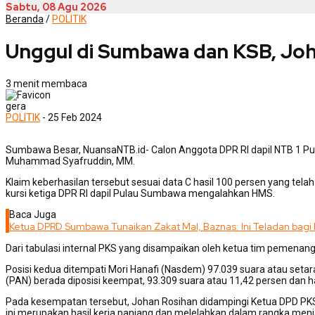
Sabtu, 08 Agu 2026
Beranda
/
POLITIK
Unggul di Sumbawa dan KSB, Joh
3 menit membaca
gera
POLITIK
- 25 Feb 2024
Sumbawa Besar, NuansaNTB.id- Calon Anggota DPR RI dapil NTB 1 Pula
Muhammad Syafruddin, MM.
Klaim keberhasilan tersebut sesuai data C hasil 100 persen yang te
kursi ketiga DPR RI dapil Pulau Sumbawa mengalahkan HMS.
Baca Juga
Ketua DPRD Sumbawa Tunaikan Zakat Mal, Baznas: Ini Teladan bagi
Dari tabulasi internal PKS yang disampaikan oleh ketua tim pemenang
Posisi kedua ditempati Mori Hanafi (Nasdem) 97.039 suara atau seta
(PAN) berada diposisi keempat, 93.309 suara atau 11,42 persen dan ha
Pada kesempatan tersebut, Johan Rosihan didampingi Ketua DPD PK
ini merupakan hasil kerja panjang dan melelahkan dalam rangka men