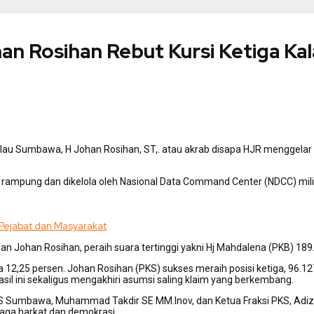
an Rosihan Rebut Kursi Ketiga K
u Sumbawa, H Johan Rosihan, ST,. atau akrab disapa HJR menggelar ko
lah rampung dan dikelola oleh Nasional Data Command Center (NDCC) mil
 Pejabat dan Masyarakat
an Johan Rosihan, peraih suara tertinggi yakni Hj Mahdalena (PKB) 189
ra 12,25 persen. Johan Rosihan (PKS) sukses meraih posisi ketiga, 96
sil ini sekaligus mengakhiri asumsi saling klaim yang berkembang.
S Sumbawa, Muhammad Takdir SE MM.Inov, dan Ketua Fraksi PKS, Adi
jaga harkat dan demokrasi.