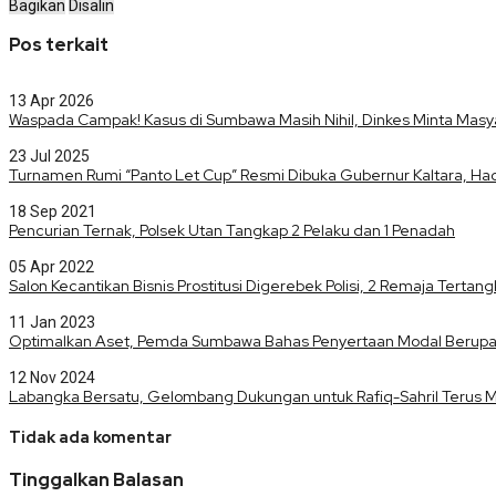
Bagikan
Disalin
Pos terkait
13 Apr 2026
Waspada Campak! Kasus di Sumbawa Masih Nihil, Dinkes Minta Mas
23 Jul 2025
Turnamen Rumi “Panto Let Cup” Resmi Dibuka Gubernur Kaltara, Had
18 Sep 2021
Pencurian Ternak, Polsek Utan Tangkap 2 Pelaku dan 1 Penadah
05 Apr 2022
Salon Kecantikan Bisnis Prostitusi Digerebek Polisi, 2 Remaja Terta
11 Jan 2023
Optimalkan Aset, Pemda Sumbawa Bahas Penyertaan Modal Berupa
12 Nov 2024
Labangka Bersatu, Gelombang Dukungan untuk Rafiq-Sahril Terus 
Tidak ada komentar
Tinggalkan Balasan