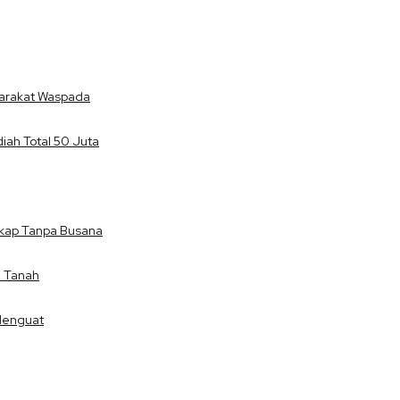
yarakat Waspada
iah Total 50 Juta
ngkap Tanpa Busana
 Tanah
Menguat