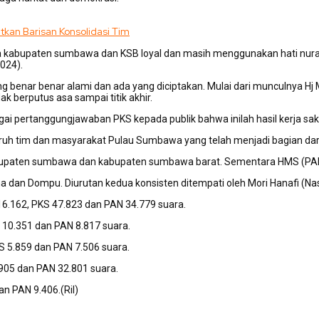
an Barisan Konsolidasi Tim
ama kabupaten sumbawa dan KSB loyal dan masih menggunakan hati nuran
024).
g benar benar alami dan ada yang diciptakan. Mulai dari munculnya Hj
k berputus asa sampai titik akhir.
pertanggungjawaban PKS kepada publik bahwa inilah hasil kerja saksi
ruh tim dan masyarakat Pulau Sumbawa yang telah menjadi bagian dari
 kabupaten sumbawa dan kabupaten sumbawa barat. Sementara HMS (PAN)
an Dompu. Diurutan kedua konsisten ditempati oleh Mori Hanafi (Nasde
6.162, PKS 47.823 dan PAN 34.779 suara.
10.351 dan PAN 8.817 suara.
S 5.859 dan PAN 7.506 suara.
905 dan PAN 32.801 suara.
n PAN 9.406.(Ril)