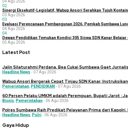
04 Agu 2026
02.
Sinergi Eksekutif-Legislatif, Wabup Ansori Serahkan Tujuh Konta
03 Agu 2026
03.
Evaluasi Perencanaan Pembangunan 2026, Pemkab Sumbawa Lunc
04 Agu 2026
04.
Dewan Pendidikan Temukan Kondisi 305 Siswa SDN Kanar Belajar 
05 Agu 2026
Latest Post
Jalin Silaturahmi Perdana, Bea Cukai Sumbawa Gaet Jurnalis
Headline News
-
07 Agu 2026
Wabup Ansori Bergerak Cepat Tinjau SDN Kanar, Instruksika
Pemerintahan
,
PENDIDIKAN
-
07 Agu 2026
60 Persen Pelaku UMKM adalah Perempuan, Bupati Jarot : Ja
Bisnis
,
Pemerintahan
-
06 Agu 2026
Polres Sumbawa Raih Predikat Pelayanan Prima dari Kapolri, 
Headline News
,
Polri
-
06 Agu 2026
Gaya Hidup