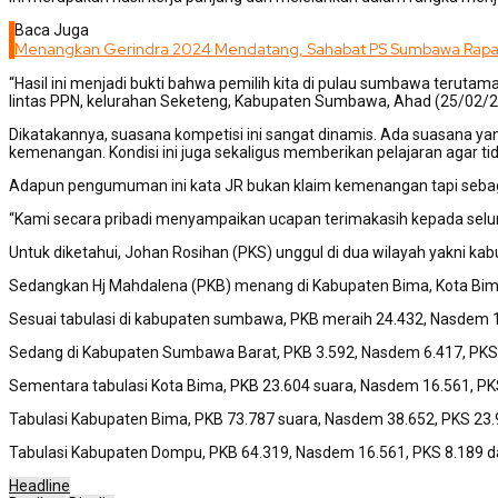
Baca Juga
Menangkan Gerindra 2024 Mendatang, Sahabat PS Sumbawa Rapatk
“Hasil ini menjadi bukti bahwa pemilih kita di pulau sumbawa terut
lintas PPN, kelurahan Seketeng, Kabupaten Sumbawa, Ahad (25/02/2
Dikatakannya, suasana kompetisi ini sangat dinamis. Ada suasana yan
kemenangan. Kondisi ini juga sekaligus memberikan pelajaran agar tida
Adapun pengumuman ini kata JR bukan klaim kemenangan tapi sebagai 
“Kami secara pribadi menyampaikan ucapan terimakasih kepada selu
Untuk diketahui, Johan Rosihan (PKS) unggul di dua wilayah yakni
Sedangkan Hj Mahdalena (PKB) menang di Kabupaten Bima, Kota Bima d
Sesuai tabulasi di kabupaten sumbawa, PKB meraih 24.432, Nasdem 1
Sedang di Kabupaten Sumbawa Barat, PKB 3.592, Nasdem 6.417, PKS 
Sementara tabulasi Kota Bima, PKB 23.604 suara, Nasdem 16.561, PK
Tabulasi Kabupaten Bima, PKB 73.787 suara, Nasdem 38.652, PKS 23.
Tabulasi Kabupaten Dompu, PKB 64.319, Nasdem 16.561, PKS 8.189 da
Headline