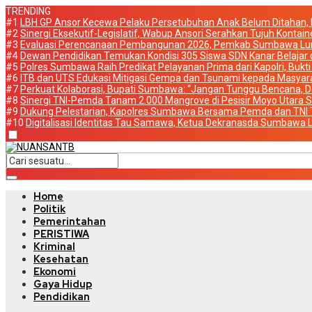
TRENDING
#1
LBH GP Ansor Kecewa Pelaku Persetubuhan Anak Belum Ditahan, P
#2
Sinergi Eksekutif-Legislatif, Wabup Ansori Serahkan Tujuh Konta
#3
Evaluasi Perencanaan Pembangunan 2026, Pemkab Sumbawa Lunc
#4
Dewan Pendidikan Temukan Kondisi 305 Siswa SDN Kanar Belajar 
#5
Polres Sumbawa Raih Predikat Pelayanan Prima dari Kapolri, Bukti 
#6
ITB dan UTS Edukasi Mitigasi Gempa dan Tsunami kepada Masyar
#7
Perkuat Kolaborasi, Bupati Sumbawa: “Jangan Tunggu Bencana, De
#8
Sinergi TNI-Pemda Tanam 2.000 Mangrove di Pesisir Moyo Utara 
#9
Dukung Pelestarian, Kapolres Sumbawa Bersama Pemda dan TNI
#10
Digitalisasi Identitas Tau Samawa, Ketua Dekranasda Sumbawa L
Home
Politik
Pemerintahan
PERISTIWA
Kriminal
Kesehatan
Ekonomi
Gaya Hidup
Pendidikan