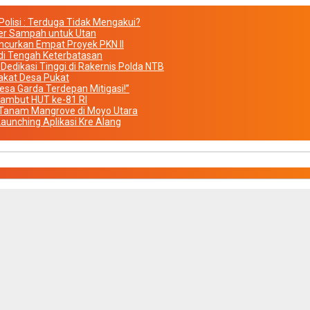
olisi : Terduga Tidak Mengakui?
iner Sampah untuk Utan
urkan Empat Proyek PKN II
di Tengah Keterbatasan
Dedikasi Tinggi di Rakernis Polda NTB
akat Desa Pukat
sa Garda Terdepan Mitigasi!”
Sambut HUT ke-81 RI
 Tanam Mangrove di Moyo Utara
aunching Aplikasi Kre Alang