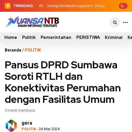
TRENDING
#2
#3
Evaluasi Perencanaan Pembangunan
Sinergi Eksekutif-Legislatif,
Wabup Ansori Serahkan Tujuh Kontainer
2026, Pemkab Sumbawa Luncurkan
Sampah untuk Utan
Empat Proyek PKN II
Home
Politik
Pemerintahan
PERISTIWA
Kriminal
K
Beranda
/
POLITIK
Pansus DPRD Sumbawa
Soroti RTLH dan
Konektivitas Perumahan
dengan Fasilitas Umum
5 menit membaca
gera
POLITIK
- 26 Mar 2024