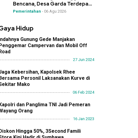
Bencana, Desa Garda Terdepan
Mitigasi!”
Pemerintahan
-
06 Agu 2026
Gaya Hidup
Indahnya Gunung Gede Manjakan
Penggemar Campervan dan Mobil Off
Road
27 Jun 2024
Jaga Kebersihan, Kapolsek Rhee
Bersama Personil Laksanakan Kurve di
Sekitar Mako
06 Feb 2024
Kapolri dan Panglima TNI Jadi Pemeran
Wayang Orang
16 Jan 2023
Diskon Hingga 50%, 3Second Famili
Store Kini Hadir di Sumbawa