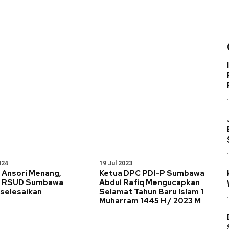
024
19 Jul 2023
 Ansori Menang,
Ketua DPC PDI-P Sumbawa
g RSUD Sumbawa
Abdul Rafiq Mengucapkan
iselesaikan
Selamat Tahun Baru Islam 1
Muharram 1445 H / 2023 M