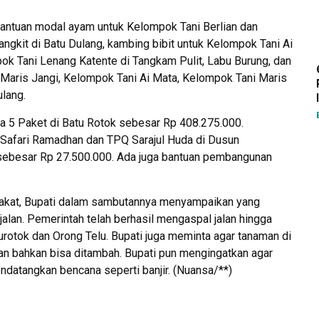
antuan modal ayam untuk Kelompok Tani Berlian dan
gkit di Batu Dulang, kambing bibit untuk Kelompok Tani Ai
ok Tani Lenang Katente di Tangkam Pulit, Labu Burung, dan
i Maris Jangi, Kelompok Tani Ai Mata, Kelompok Tani Maris
lang.
la 5 Paket di Batu Rotok sebesar Rp 408.275.000.
d Safari Ramadhan dan TPQ Sarajul Huda di Dusun
sebesar Rp 27.500.000. Ada juga bantuan pembangunan
akat, Bupati dalam sambutannya menyampaikan yang
jalan. Pemerintah telah berhasil mengaspal jalan hingga
turotok dan Orong Telu. Bupati juga meminta agar tanaman di
an bahkan bisa ditambah. Bupati pun mengingatkan agar
ndatangkan bencana seperti banjir. (Nuansa/**)