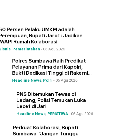
60 Persen Pelaku UMKM adalah
Perempuan, Bupati Jarot : Jadikan
IWAPI Rumah Kolaborasi
Bisnis
,
Pemerintahan
-
06 Agu 2026
Polres Sumbawa Raih Predikat
Pelayanan Prima dari Kapolri,
Bukti Dedikasi Tinggi di Rakernis
Polda NTB
Headline News
,
Polri
-
06 Agu 2026
PNS Ditemukan Tewas di
Ladang, Polisi Temukan Luka
Lecet di Jari
Headline News
,
PERISTIWA
-
06 Agu 2026
Perkuat Kolaborasi, Bupati
Sumbawa: “Jangan Tunggu