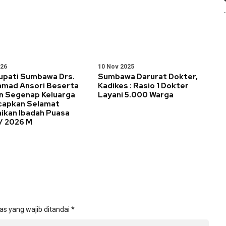
026
10 Nov 2025
Bupati Sumbawa Drs.
Sumbawa Darurat Dokter,
amad Ansori Beserta
Kadikes : Rasio 1 Dokter
an Segenap Keluarga
Layani 5.000 Warga
apkan Selamat
ikan Ibadah Puasa
/ 2026 M
as yang wajib ditandai
*