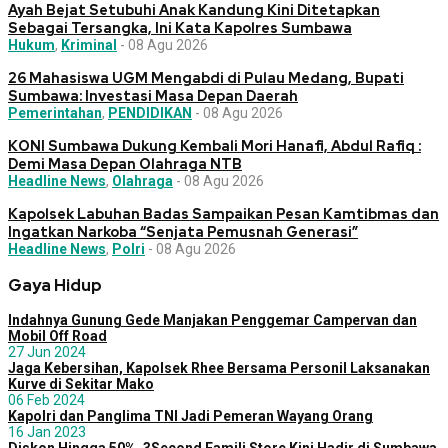
Ayah Bejat Setubuhi Anak Kandung Kini Ditetapkan
Sebagai Tersangka, Ini Kata Kapolres Sumbawa
Hukum
,
Kriminal
-
08 Agu 2026
26 Mahasiswa UGM Mengabdi di Pulau Medang, Bupati
Sumbawa: Investasi Masa Depan Daerah
Pemerintahan
,
PENDIDIKAN
-
08 Agu 2026
KONI Sumbawa Dukung Kembali Mori Hanafi, Abdul Rafiq :
Demi Masa Depan Olahraga NTB
Headline News
,
Olahraga
-
08 Agu 2026
Kapolsek Labuhan Badas Sampaikan Pesan Kamtibmas dan
Ingatkan Narkoba “Senjata Pemusnah Generasi”
Headline News
,
Polri
-
08 Agu 2026
Gaya Hidup
Indahnya Gunung Gede Manjakan Penggemar Campervan dan
Mobil Off Road
27 Jun 2024
Jaga Kebersihan, Kapolsek Rhee Bersama Personil Laksanakan
Kurve di Sekitar Mako
06 Feb 2024
Kapolri dan Panglima TNI Jadi Pemeran Wayang Orang
16 Jan 2023