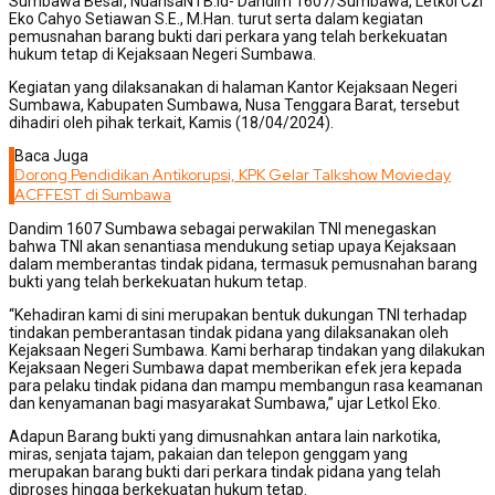
Sumbawa Besar, NuansaNTB.id- Dandim 1607/Sumbawa, Letkol Czi
Eko Cahyo Setiawan S.E., M.Han. turut serta dalam kegiatan
pemusnahan barang bukti dari perkara yang telah berkekuatan
hukum tetap di Kejaksaan Negeri Sumbawa.
Kegiatan yang dilaksanakan di halaman Kantor Kejaksaan Negeri
Sumbawa, Kabupaten Sumbawa, Nusa Tenggara Barat, tersebut
dihadiri oleh pihak terkait, Kamis (18/04/2024).
Baca Juga
Dorong Pendidikan Antikorupsi, KPK Gelar Talkshow Movieday
ACFFEST di Sumbawa
Dandim 1607 Sumbawa sebagai perwakilan TNI menegaskan
bahwa TNI akan senantiasa mendukung setiap upaya Kejaksaan
dalam memberantas tindak pidana, termasuk pemusnahan barang
bukti yang telah berkekuatan hukum tetap.
“Kehadiran kami di sini merupakan bentuk dukungan TNI terhadap
tindakan pemberantasan tindak pidana yang dilaksanakan oleh
Kejaksaan Negeri Sumbawa. Kami berharap tindakan yang dilakukan
Kejaksaan Negeri Sumbawa dapat memberikan efek jera kepada
para pelaku tindak pidana dan mampu membangun rasa keamanan
dan kenyamanan bagi masyarakat Sumbawa,” ujar Letkol Eko.
Adapun Barang bukti yang dimusnahkan antara lain narkotika,
miras, senjata tajam, pakaian dan telepon genggam yang
merupakan barang bukti dari perkara tindak pidana yang telah
diproses hingga berkekuatan hukum tetap.