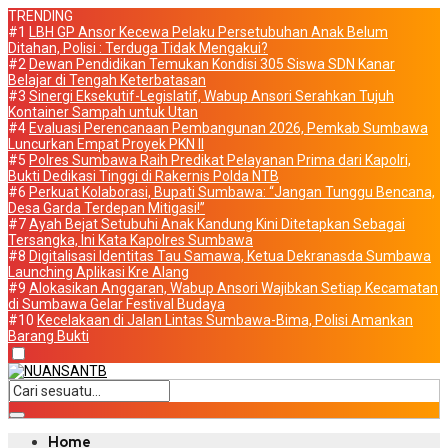
TRENDING
#1
LBH GP Ansor Kecewa Pelaku Persetubuhan Anak Belum
Ditahan, Polisi : Terduga Tidak Mengakui?
#2
Dewan Pendidikan Temukan Kondisi 305 Siswa SDN Kanar
Belajar di Tengah Keterbatasan
#3
Sinergi Eksekutif-Legislatif, Wabup Ansori Serahkan Tujuh
Kontainer Sampah untuk Utan
#4
Evaluasi Perencanaan Pembangunan 2026, Pemkab Sumbawa
Luncurkan Empat Proyek PKN II
#5
Polres Sumbawa Raih Predikat Pelayanan Prima dari Kapolri,
Bukti Dedikasi Tinggi di Rakernis Polda NTB
#6
Perkuat Kolaborasi, Bupati Sumbawa: “Jangan Tunggu Bencana,
Desa Garda Terdepan Mitigasi!”
#7
Ayah Bejat Setubuhi Anak Kandung Kini Ditetapkan Sebagai
Tersangka, Ini Kata Kapolres Sumbawa
#8
Digitalisasi Identitas Tau Samawa, Ketua Dekranasda Sumbawa
Launching Aplikasi Kre Alang
#9
Alokasikan Anggaran, Wabup Ansori Wajibkan Setiap Kecamatan
di Sumbawa Gelar Festival Budaya
#10
Kecelakaan di Jalan Lintas Sumbawa-Bima, Polisi Amankan
Barang Bukti
Home