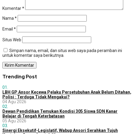
Komentar
*
Nama
*
Email
*
Situs Web
Simpan nama, email, dan situs web saya pada peramban ini
untuk komentar saya berikutnya.
Trending Post
01.
LBH GP Ansor Kecewa Pelaku Persetubuhan Anak Belum Ditahan,
Polisi : Terduga Tidak Mengakui?
04 Agu 2026
02.
Dewan Pendidikan Temukan Kondisi 305 Siswa SDN Kanar
Belajar di Tengah Keterbatasan
05 Agu 2026
03.
Sinergi Eksekutif-Legislatif, Wabup Ansori Serahkan Tujuh