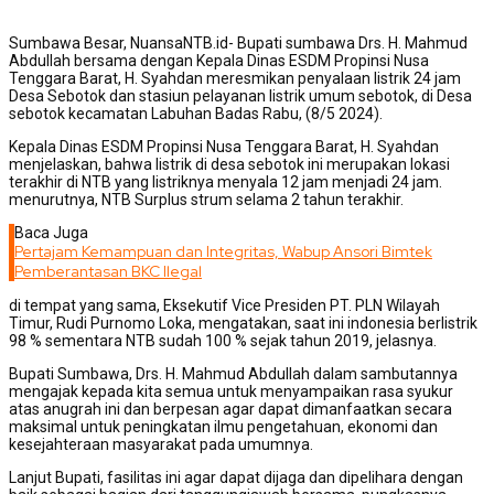
Sumbawa Besar, NuansaNTB.id- Bupati sumbawa Drs. H. Mahmud
Abdullah bersama dengan Kepala Dinas ESDM Propinsi Nusa
Tenggara Barat, H. Syahdan meresmikan penyalaan listrik 24 jam
Desa Sebotok dan stasiun pelayanan listrik umum sebotok, di Desa
sebotok kecamatan Labuhan Badas Rabu, (8/5 2024).
Kepala Dinas ESDM Propinsi Nusa Tenggara Barat, H. Syahdan
menjelaskan, bahwa listrik di desa sebotok ini merupakan lokasi
terakhir di NTB yang listriknya menyala 12 jam menjadi 24 jam.
menurutnya, NTB Surplus strum selama 2 tahun terakhir.
Baca Juga
Pertajam Kemampuan dan Integritas, Wabup Ansori Bimtek
Pemberantasan BKC Ilegal
di tempat yang sama, Eksekutif Vice Presiden PT. PLN Wilayah
Timur, Rudi Purnomo Loka, mengatakan, saat ini indonesia berlistrik
98 % sementara NTB sudah 100 % sejak tahun 2019, jelasnya.
Bupati Sumbawa, Drs. H. Mahmud Abdullah dalam sambutannya
mengajak kepada kita semua untuk menyampaikan rasa syukur
atas anugrah ini dan berpesan agar dapat dimanfaatkan secara
maksimal untuk peningkatan ilmu pengetahuan, ekonomi dan
kesejahteraan masyarakat pada umumnya.
Lanjut Bupati, fasilitas ini agar dapat dijaga dan dipelihara dengan