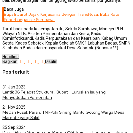
baik sebagai bagian dari tanggungjawab bersama, pungkasnya.
Baca Juga
Bupati Jarot Jajaki Kerjasama dengan TransNusa, Buka Rute
Penerbangan ke Sumbawa
Turut hadir pada kesempatan itu, Sekda Sumbawa, Manejer PLN
Wilayah NTB, Asisten Pemerintahan dan Kesra, Kadis
Kominfotiksandi, Kadis Perpustakaan dan Kearsipan, Kabag Umum
Setda, Kades Sebotok, Kepala Sekolah SMK 1 Labuhan Badas, SMPN
3 Labuhan Badas dan masyarakat Desa Sebotok. (Nuansa/**)
Headline
Bagikan
Disalin
Pos terkait
31 Jan 2023
Lantik 36 Pejabat Struktural, Bupati : Luruskan Isu yang
Menyudutkan Pemerintah
21 Nov 2025
Medan Rusak Parah, TNI-Polri Sinergi Bantu Gotong Warga Desa
Marente yang Sakit
25 Sep 2024
Dapat Hibah Gedung dari Pemda KSB, Imigrasi Langsung Lakukan