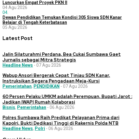
Luncurkan Empat Proyek PKN II
04 Agu 2026
04.
Dewan Pendidikan Temukan Kondisi 305 Siswa SDN Kanar
Belajar di Tengah Keterbatasan
05 Agu 2026
Latest Post
Jalin Silaturahmi Perdana, Bea Cukai Sumbawa Gaet
Jurnalis sebagai Mitra Strategis
Headline News
-
07 Agu 2026
Wabup Ansori Bergerak Cepat Tinjau SDN Kanar,
Instruksikan Segera Pengadaan Meja-Kursi
Pemerintahan
,
PENDIDIKAN
-
07 Agu 2026
60 Persen Pelaku UMKM adalah Perempuan, Bupati Jarot :
Jadikan IWAPI Rumah Kolaborasi
Bisnis
,
Pemerintahan
-
06 Agu 2026
Polres Sumbawa Raih Predikat Pelayanan Prima dari
Kapolri, Bukti Dedikasi Tinggi di Rakernis Polda NTB
Headline News
,
Polri
-
06 Agu 2026