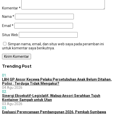
Komentar
*
Nama
*
Email
*
Situs Web
Simpan nama, email, dan situs web saya pada peramban ini
untuk komentar saya berikutnya.
Trending Post
01.
LBH GP Ansor Kecewa Pelaku Persetubuhan Anak Belum Ditahan,
Polisi : Terduga Tidak Mengakui?
04 Agu 2026
02.
Sinergi Eksekutif-Legislatif, Wabup Ansori Serahkan Tujuh
Kontainer Sampah untuk Utan
03 Agu 2026
03.
Evaluasi Perencanaan Pembangunan 2026, Pemkab Sumbawa