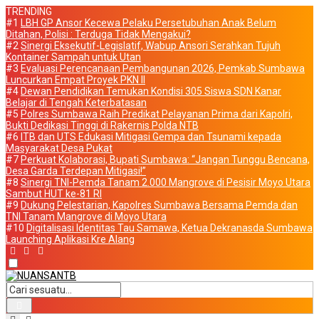
TRENDING
#1
LBH GP Ansor Kecewa Pelaku Persetubuhan Anak Belum
Ditahan, Polisi : Terduga Tidak Mengakui?
#2
Sinergi Eksekutif-Legislatif, Wabup Ansori Serahkan Tujuh
Kontainer Sampah untuk Utan
#3
Evaluasi Perencanaan Pembangunan 2026, Pemkab Sumbawa
Luncurkan Empat Proyek PKN II
#4
Dewan Pendidikan Temukan Kondisi 305 Siswa SDN Kanar
Belajar di Tengah Keterbatasan
#5
Polres Sumbawa Raih Predikat Pelayanan Prima dari Kapolri,
Bukti Dedikasi Tinggi di Rakernis Polda NTB
#6
ITB dan UTS Edukasi Mitigasi Gempa dan Tsunami kepada
Masyarakat Desa Pukat
#7
Perkuat Kolaborasi, Bupati Sumbawa: “Jangan Tunggu Bencana,
Desa Garda Terdepan Mitigasi!”
#8
Sinergi TNI-Pemda Tanam 2.000 Mangrove di Pesisir Moyo Utara
Sambut HUT ke-81 RI
#9
Dukung Pelestarian, Kapolres Sumbawa Bersama Pemda dan
TNI Tanam Mangrove di Moyo Utara
#10
Digitalisasi Identitas Tau Samawa, Ketua Dekranasda Sumbawa
Launching Aplikasi Kre Alang