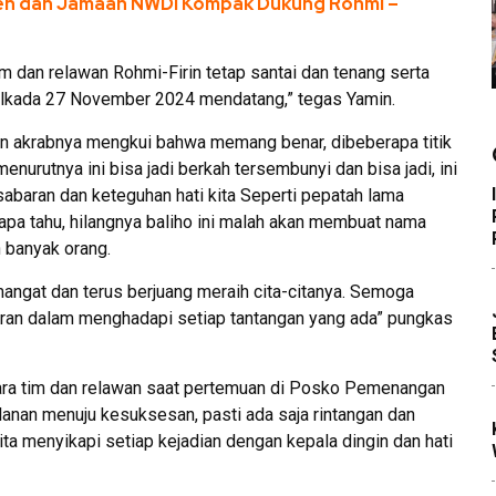
ren dan Jamaah NWDI Kompak Dukung Rohmi –
 tim dan relawan Rohmi-Firin tetap santai dan tenang serta
ilkada 27 November 2024 mendatang,” tegas Yamin.
an akrabnya mengkui bahwa memang benar, dibeberapa titik
enurutnya ini bisa jadi berkah tersembunyi dan bisa jadi, ini
abaran dan keteguhan hati kita Seperti pepatah lama
iapa tahu, hilangnya baliho ini malah akan membuat nama
n banyak orang.
mangat dan terus berjuang meraih cita-citanya. Semoga
baran dalam menghadapi setiap tantangan yang ada” pungkas
ra tim dan relawan saat pertemuan di Posko Pemenangan
nan menuju kesuksesan, pasti ada saja rintangan dan
ta menyikapi setiap kejadian dengan kepala dingin dan hati