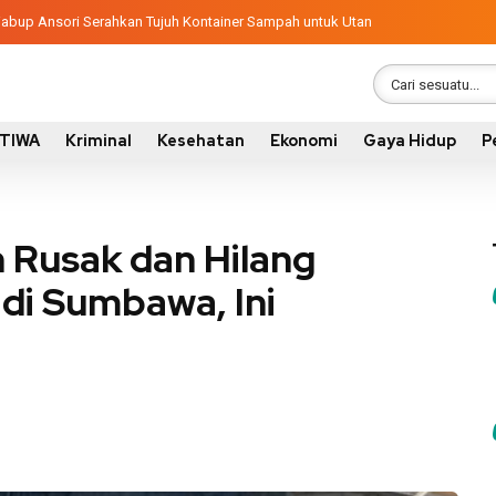
ngunan 2026, Pemkab Sumbawa Luncurkan Empat Proyek PKN II
latif, Wabup Ansori Serahkan Tujuh Kontainer Sampah untuk Utan
STIWA
Kriminal
Kesehatan
Ekonomi
Gaya Hidup
P
n Rusak dan Hilang
di Sumbawa, Ini