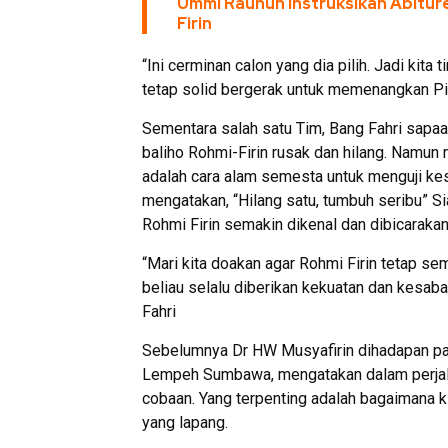
Ummi Rauhun Instruksikan Abitu
Firin
“Ini cerminan calon yang dia pilih. Jadi kita
tetap solid bergerak untuk memenangkan P
Sementara salah satu Tim, Bang Fahri sapa
baliho Rohmi-Firin rusak dan hilang. Namun m
adalah cara alam semesta untuk menguji kes
mengatakan, “Hilang satu, tumbuh seribu” S
Rohmi Firin semakin dikenal dan dibicaraka
“Mari kita doakan agar Rohmi Firin tetap se
beliau selalu diberikan kekuatan dan kesa
Fahri
Sebelumnya Dr HW Musyafirin dihadapan pa
Lempeh Sumbawa, mengatakan dalam perjala
cobaan. Yang terpenting adalah bagaimana ki
yang lapang.