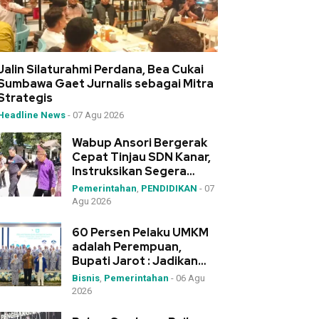
Jalin Silaturahmi Perdana, Bea Cukai
Sumbawa Gaet Jurnalis sebagai Mitra
Strategis
Headline News
-
07 Agu 2026
Wabup Ansori Bergerak
Cepat Tinjau SDN Kanar,
Instruksikan Segera
Pengadaan Meja-Kursi
Pemerintahan
,
PENDIDIKAN
-
07
Agu 2026
60 Persen Pelaku UMKM
adalah Perempuan,
Bupati Jarot : Jadikan
IWAPI Rumah Kolaborasi
Bisnis
,
Pemerintahan
-
06 Agu
2026