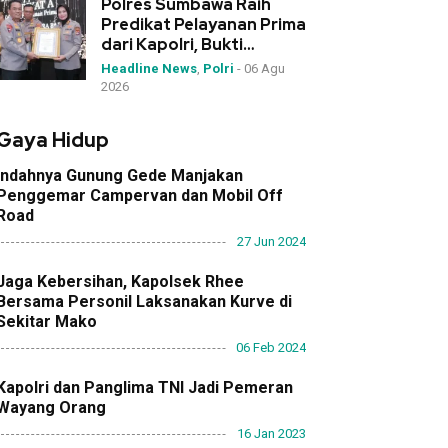
Polres Sumbawa Raih
Predikat Pelayanan Prima
dari Kapolri, Bukti
Dedikasi Tinggi di
Headline News
,
Polri
-
06 Agu
Rakernis Polda NTB
2026
Gaya Hidup
Indahnya Gunung Gede Manjakan
Penggemar Campervan dan Mobil Off
Road
27 Jun 2024
Jaga Kebersihan, Kapolsek Rhee
Bersama Personil Laksanakan Kurve di
Sekitar Mako
06 Feb 2024
Kapolri dan Panglima TNI Jadi Pemeran
Wayang Orang
16 Jan 2023