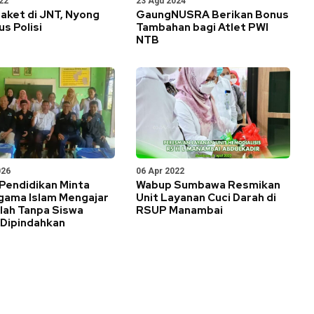
22
23 Agu 2024
aket di JNT, Nyong
GaungNUSRA Berikan Bonus
us Polisi
Tambahan bagi Atlet PWI
NTB
026
06 Apr 2022
Pendidikan Minta
Wabup Sumbawa Resmikan
gama Islam Mengajar
Unit Layanan Cuci Darah di
lah Tanpa Siswa
RSUP Manambai
 Dipindahkan