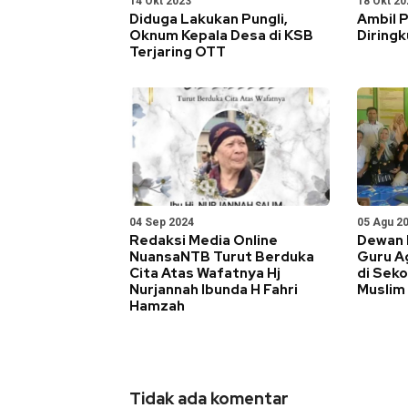
14 Okt 2023
18 Okt 20
Diduga Lakukan Pungli,
Ambil P
Oknum Kepala Desa di KSB
Diringk
Terjaring OTT
04 Sep 2024
05 Agu 2
Redaksi Media Online
Dewan 
NuansaNTB Turut Berduka
Guru A
Cita Atas Wafatnya Hj
di Seko
Nurjannah Ibunda H Fahri
Muslim
Hamzah
Tidak ada komentar