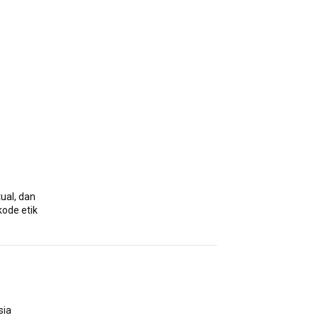
ual, dan
kode etik
sia