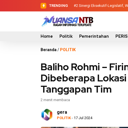
TRENDING
#2
#3
Evaluasi Perencanaan Pemba
Sinergi Eksekutif-Legis
Home
Politik
Pemerintahan
PERI
Beranda
/
POLITIK
Baliho Rohmi – Firi
Dibeberapa Lokasi 
Tanggapan Tim
2 menit membaca
gera
POLITIK
- 17 Jul 2024