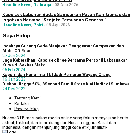
Headline News
,
Olahraga
-
08 Agu 2026
Kapolsek Labuhan Badas Sampaikan Pesan Kamtibmas dan
Ingatkan Narkoba “Senjata Pemusnah Generasi”
Headline News
,
Polri
-
08 Agu 2026
Gaya Hidup
Indahnya Gunung Gede Manjakan Penggemar Campervan dan
Mobil Off Road
27 Jun 2024
Jaga Kebersihan, Kapolsek Rhee Bersama Personil Laksanakan
Kurve di Sekitar Mako
06 Feb 2024
Kapolri dan Panglima TNI Jadi Pemeran Wayang Orang
16 Jan 2023
Diskon Hingga 50%, 3Second Famili Store Kini Hadir di Sumbawa
24 Des 2022
Tentang Kami
Redaksi
Privacy Policy
NuansaNTB merupakan media online yang fokus menyajikan berita
aktual, faktual, dan berimbang dari Nusa Tenggara Barat dan
Indonesia, dengan menjunjung tinggi kode etik jurnalistik.