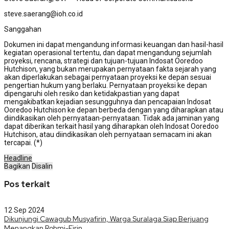
steve.saerang@ioh.co.id
Sanggahan
Dokumen ini dapat mengandung informasi keuangan dan hasil-hasil
kegiatan operasional tertentu, dan dapat mengandung sejumlah
proyeksi, rencana, strategi dan tujuan-tujuan Indosat Ooredoo
Hutchison, yang bukan merupakan pernyataan fakta sejarah yang
akan diperlakukan sebagai pernyataan proyeksi ke depan sesuai
pengertian hukum yang berlaku. Pernyataan proyeksi ke depan
dipengaruhi oleh resiko dan ketidakpastian yang dapat
mengakibatkan kejadian sesungguhnya dan pencapaian Indosat
Ooredoo Hutchison ke depan berbeda dengan yang diharapkan atau
diindikasikan oleh pernyataan-pernyataan. Tidak ada jaminan yang
dapat diberikan terkait hasil yang diharapkan oleh Indosat Ooredoo
Hutchison, atau diindikasikan oleh pernyataan semacam ini akan
tercapai. (*)
Headline
Bagikan
Disalin
Pos terkait
12 Sep 2024
Dikunjungi Cawagub Musyafirin, Warga Suralaga Siap Berjuang
Menangkan Rohmi-Firin