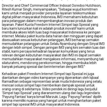
Director and Chief Commercial Officer Indosat Ooredoo Hutchison,
Ritesh Kumar Singh, menyampaikan, “Sebagai wujud komitmen
kami untuk menjadi provider penyedia layanan telekomunikasi
digital pilihan masyarakat Indonesia, IM3 memahami kebutuhan
para pelanggan dalam mengembangkan inovasi produk dan
layanan. Paket Kuota Freedom Internet Simpel tapi Spesial yang
baru kami luncurkan kali ini adalah produk inovatif kami untuk
membuka akses lebih luas bagi masyarakat Indonesia ke jaringan
internet. Melalui paket kuota data harian dan mingguan yang dapat
disesuaikan sesuai kebutuhan pelanggan, IM3 berharap semakin
memudahkan pelanggan untuk Selalu Nyambung dengan Sinyal IM3
dengan lebih simpel. Dengan jaringan IM3 yang kini semakin luas dan
stabil, kami percaya kehadiran layanan komunikasi yang terus
relevan dengan kebutuhan masyarakat dari IM3 ini dapat semakin
memudahkan masyarakat mengakses informasi, menyambung tali
silaturahmi, mendorong perekonomian, hingga membuka lebih
banyak peluang spesial dari berinternetan dengan IM3.”
Kehadiran paket Freedom Internet Simpel tapi Spesial ini juga
diantarkan dengan video kampanye yang diperankan oleh Iqbaal
Ramadhan sebagai representasi anak muda Indonesia yang selalu
mencari solusi simpel tapi memberikan dampak spesial untuk
orang-orang di sekitarnya. Video pendek ini diiringi lagu berjudul
‘Simpel tapi Spesial’ yang diaransemen ulang dari lagu legendaris
‘Payung Fantasi’ karya Ismail Marzuki. Lagu ‘Payung Fantasi’ dipilih
karena memiliki nuansa yang hangat untuk menghantarkan paket
simpel tapi spesial IM3 untuk masyarakat Indonesia.