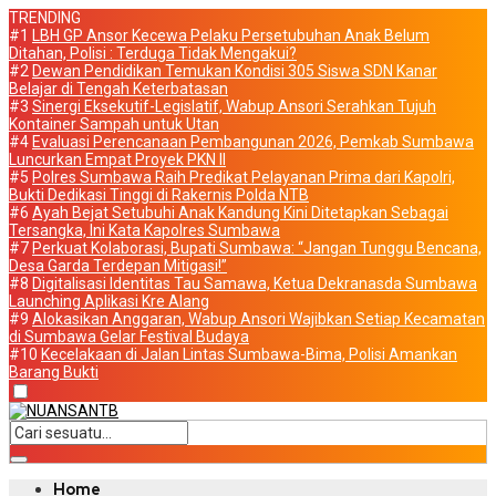
TRENDING
#1
LBH GP Ansor Kecewa Pelaku Persetubuhan Anak Belum
Ditahan, Polisi : Terduga Tidak Mengakui?
#2
Dewan Pendidikan Temukan Kondisi 305 Siswa SDN Kanar
Belajar di Tengah Keterbatasan
#3
Sinergi Eksekutif-Legislatif, Wabup Ansori Serahkan Tujuh
Kontainer Sampah untuk Utan
#4
Evaluasi Perencanaan Pembangunan 2026, Pemkab Sumbawa
Luncurkan Empat Proyek PKN II
#5
Polres Sumbawa Raih Predikat Pelayanan Prima dari Kapolri,
Bukti Dedikasi Tinggi di Rakernis Polda NTB
#6
Ayah Bejat Setubuhi Anak Kandung Kini Ditetapkan Sebagai
Tersangka, Ini Kata Kapolres Sumbawa
#7
Perkuat Kolaborasi, Bupati Sumbawa: “Jangan Tunggu Bencana,
Desa Garda Terdepan Mitigasi!”
#8
Digitalisasi Identitas Tau Samawa, Ketua Dekranasda Sumbawa
Launching Aplikasi Kre Alang
#9
Alokasikan Anggaran, Wabup Ansori Wajibkan Setiap Kecamatan
di Sumbawa Gelar Festival Budaya
#10
Kecelakaan di Jalan Lintas Sumbawa-Bima, Polisi Amankan
Barang Bukti
Home