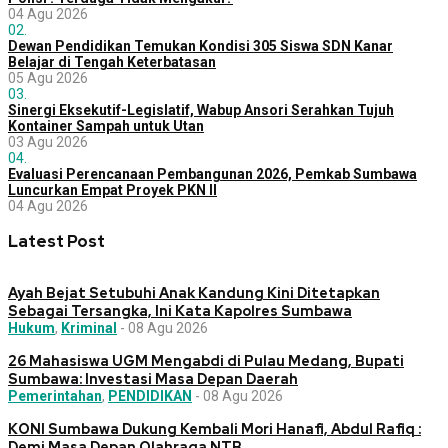
04 Agu 2026
02.
Dewan Pendidikan Temukan Kondisi 305 Siswa SDN Kanar
Belajar di Tengah Keterbatasan
05 Agu 2026
03.
Sinergi Eksekutif-Legislatif, Wabup Ansori Serahkan Tujuh
Kontainer Sampah untuk Utan
03 Agu 2026
04.
Evaluasi Perencanaan Pembangunan 2026, Pemkab Sumbawa
Luncurkan Empat Proyek PKN II
04 Agu 2026
Latest Post
Ayah Bejat Setubuhi Anak Kandung Kini Ditetapkan
Sebagai Tersangka, Ini Kata Kapolres Sumbawa
Hukum
,
Kriminal
-
08 Agu 2026
26 Mahasiswa UGM Mengabdi di Pulau Medang, Bupati
Sumbawa: Investasi Masa Depan Daerah
Pemerintahan
,
PENDIDIKAN
-
08 Agu 2026
KONI Sumbawa Dukung Kembali Mori Hanafi, Abdul Rafiq :
Demi Masa Depan Olahraga NTB