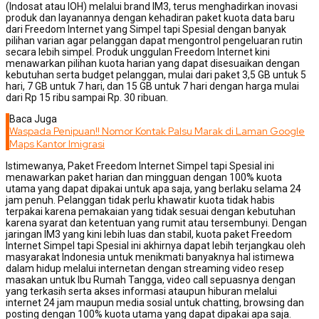
(Indosat atau IOH) melalui brand IM3, terus menghadirkan inovasi
produk dan layanannya dengan kehadiran paket kuota data baru
dari Freedom Internet yang Simpel tapi Spesial dengan banyak
pilihan varian agar pelanggan dapat mengontrol pengeluaran rutin
secara lebih simpel. Produk unggulan Freedom Internet kini
menawarkan pilihan kuota harian yang dapat disesuaikan dengan
kebutuhan serta budget pelanggan, mulai dari paket 3,5 GB untuk 5
hari, 7 GB untuk 7 hari, dan 15 GB untuk 7 hari dengan harga mulai
dari Rp 15 ribu sampai Rp. 30 ribuan.
Baca Juga
Waspada Penipuan!! Nomor Kontak Palsu Marak di Laman Google
Maps Kantor Imigrasi
Istimewanya, Paket Freedom Internet Simpel tapi Spesial ini
menawarkan paket harian dan mingguan dengan 100% kuota
utama yang dapat dipakai untuk apa saja, yang berlaku selama 24
jam penuh. Pelanggan tidak perlu khawatir kuota tidak habis
terpakai karena pemakaian yang tidak sesuai dengan kebutuhan
karena syarat dan ketentuan yang rumit atau tersembunyi. Dengan
jaringan IM3 yang kini lebih luas dan stabil, kuota paket Freedom
Internet Simpel tapi Spesial ini akhirnya dapat lebih terjangkau oleh
masyarakat Indonesia untuk menikmati banyaknya hal istimewa
dalam hidup melalui internetan dengan streaming video resep
masakan untuk Ibu Rumah Tangga, video call sepuasnya dengan
yang terkasih serta akses informasi ataupun hiburan melalui
internet 24 jam maupun media sosial untuk chatting, browsing dan
posting dengan 100% kuota utama yang dapat dipakai apa saja.