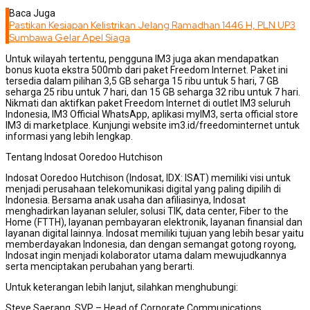
Baca Juga
Pastikan Kesiapan Kelistrikan Jelang Ramadhan 1446 H, PLN UP3
Sumbawa Gelar Apel Siaga
Untuk wilayah tertentu, pengguna IM3 juga akan mendapatkan
bonus kuota ekstra 500mb dari paket Freedom Internet. Paket ini
tersedia dalam pilihan 3,5 GB seharga 15 ribu untuk 5 hari, 7 GB
seharga 25 ribu untuk 7 hari, dan 15 GB seharga 32 ribu untuk 7 hari.
Nikmati dan aktifkan paket Freedom Internet di outlet IM3 seluruh
Indonesia, IM3 Official WhatsApp, aplikasi myIM3, serta official store
IM3 di marketplace. Kunjungi website im3.id/freedominternet untuk
informasi yang lebih lengkap.
Tentang Indosat Ooredoo Hutchison
Indosat Ooredoo Hutchison (Indosat, IDX: ISAT) memiliki visi untuk
menjadi perusahaan telekomunikasi digital yang paling dipilih di
Indonesia. Bersama anak usaha dan afiliasinya, Indosat
menghadirkan layanan seluler, solusi TIK, data center, Fiber to the
Home (FTTH), layanan pembayaran elektronik, layanan finansial dan
layanan digital lainnya. Indosat memiliki tujuan yang lebih besar yaitu
memberdayakan Indonesia, dan dengan semangat gotong royong,
Indosat ingin menjadi kolaborator utama dalam mewujudkannya
serta menciptakan perubahan yang berarti.
Untuk keterangan lebih lanjut, silahkan menghubungi:
Steve Saerang, SVP – Head of Corporate Communications