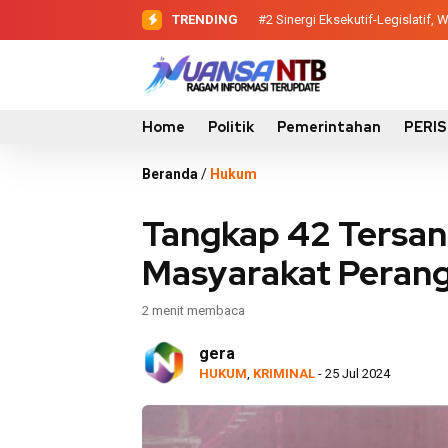
TRENDING
#2
#3
Evaluasi Perencanaan Pemba
Sinergi Eksekutif-Legis
Home
Politik
Pemerintahan
PERI
Beranda
/
Hukum
Tangkap 42 Tersan
Masyarakat Perang
2 menit membaca
gera
HUKUM
,
KRIMINAL
- 25 Jul 2024