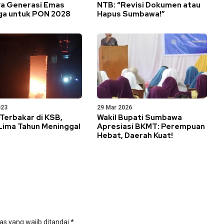
ya Generasi Emas
NTB: “Revisi Dokumen atau
ga untuk PON 2028
Hapus Sumbawa!”
023
29 Mar 2026
Terbakar di KSB,
Wakil Bupati Sumbawa
Lima Tahun Meninggal
Apresiasi BKMT: Perempuan
Hebat, Daerah Kuat!
as yang wajib ditandai
*