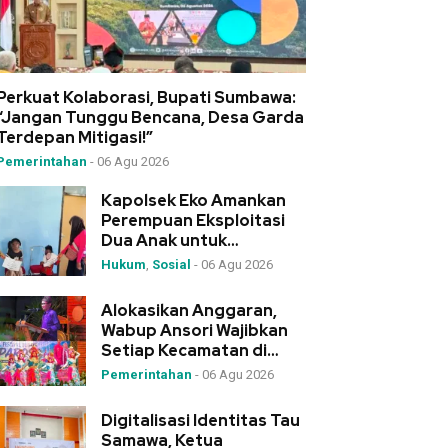
Perkuat Kolaborasi, Bupati Sumbawa:
“Jangan Tunggu Bencana, Desa Garda
Terdepan Mitigasi!”
Pemerintahan
-
06 Agu 2026
Kapolsek Eko Amankan
Perempuan Eksploitasi
Dua Anak untuk
Mengemis, Serahkan ke
Hukum
,
Sosial
-
06 Agu 2026
Dinas Sosial
Alokasikan Anggaran,
Wabup Ansori Wajibkan
Setiap Kecamatan di
Sumbawa Gelar Festival
Pemerintahan
-
06 Agu 2026
Budaya
Digitalisasi Identitas Tau
Samawa, Ketua