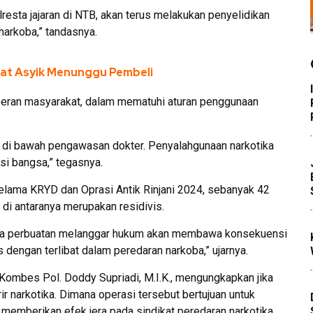
resta jajaran di NTB, akan terus melakukan penyelidikan
arkoba,” tandasnya.
Saat Asyik Menunggu Pembeli
eran masyarakat, dalam mematuhi aturan penggunaan
 di bawah pengawasan dokter. Penyalahgunaan narkotika
i bangsa,” tegasnya.
selama KRYD dan Oprasi Antik Rinjani 2024, sebanyak 42
di antaranya merupakan residivis.
wa perbuatan melanggar hukum akan membawa konsekuensi
 dengan terlibat dalam peredaran narkoba,” ujarnya.
ombes Pol. Doddy Supriadi, M.I.K., mengungkapkan jika
 narkotika. Dimana operasi tersebut bertujuan untuk
memberikan efek jera pada sindikat peredaran narkotika.