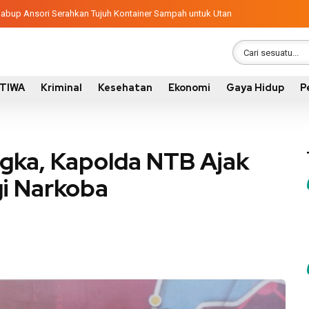
ngunan 2026, Pemkab Sumbawa Luncurkan Empat Proyek PKN II
latif, Wabup Ansori Serahkan Tujuh Kontainer Sampah untuk Utan
STIWA
Kriminal
Kesehatan
Ekonomi
Gaya Hidup
P
gka, Kapolda NTB Ajak
i Narkoba