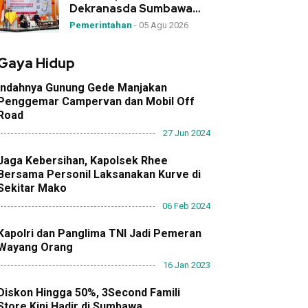
Dekranasda Sumbawa
Launching Aplikasi Kre
Pemerintahan
-
05 Agu 2026
Alang
Gaya Hidup
Indahnya Gunung Gede Manjakan
Penggemar Campervan dan Mobil Off
Road
27 Jun 2024
Jaga Kebersihan, Kapolsek Rhee
Bersama Personil Laksanakan Kurve di
Sekitar Mako
06 Feb 2024
Kapolri dan Panglima TNI Jadi Pemeran
Wayang Orang
16 Jan 2023
Diskon Hingga 50%, 3Second Famili
Store Kini Hadir di Sumbawa