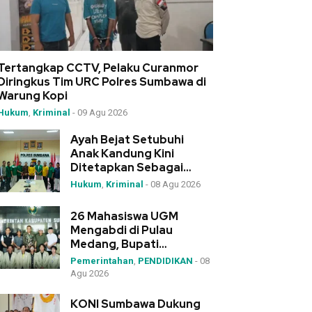
Tertangkap CCTV, Pelaku Curanmor
Diringkus Tim URC Polres Sumbawa di
Warung Kopi
Hukum
,
Kriminal
-
09 Agu 2026
Ayah Bejat Setubuhi
Anak Kandung Kini
Ditetapkan Sebagai
Tersangka, Ini Kata
Hukum
,
Kriminal
-
08 Agu 2026
Kapolres Sumbawa
26 Mahasiswa UGM
Mengabdi di Pulau
Medang, Bupati
Sumbawa: Investasi Masa
Pemerintahan
,
PENDIDIKAN
-
08
Depan Daerah
Agu 2026
KONI Sumbawa Dukung