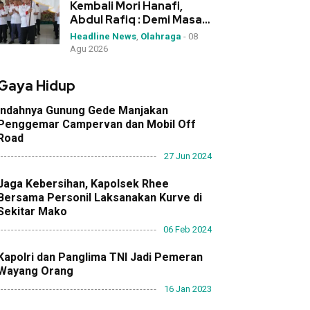
Kembali Mori Hanafi,
Abdul Rafiq : Demi Masa
Depan Olahraga NTB
Headline News
,
Olahraga
-
08
Agu 2026
Gaya Hidup
Indahnya Gunung Gede Manjakan
Penggemar Campervan dan Mobil Off
Road
27 Jun 2024
Jaga Kebersihan, Kapolsek Rhee
Bersama Personil Laksanakan Kurve di
Sekitar Mako
06 Feb 2024
Kapolri dan Panglima TNI Jadi Pemeran
Wayang Orang
16 Jan 2023