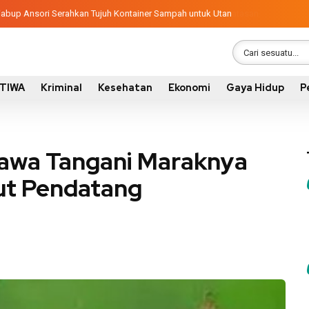
, Wabup Ansori Serahkan Tujuh Kontainer Sampah untuk Utan
STIWA
Kriminal
Kesehatan
Ekonomi
Gaya Hidup
P
awa Tangani Maraknya
ut Pendatang