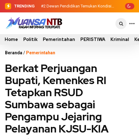
TRENDING
#2
#3
Dewan Pendidikan Temukan Kondisi
Sinergi Eksekutif-Legislatif,
…
305 Siswa SDN Kanar Belajar di Tengah
Wabup Ansori Serahkan Tujuh Kontainer
Keterbatasan
Sampah untuk Utan
Home
Politik
Pemerintahan
PERISTIWA
Kriminal
K
Beranda
/
Pemerintahan
Berkat Perjuangan
Bupati, Kemenkes RI
Tetapkan RSUD
Sumbawa sebagai
Pengampu Jejaring
Pelayanan KJSU-KIA