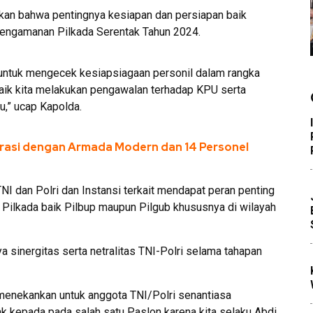
an bahwa pentingnya kesiapan dan persiapan baik
pengamanan Pilkada Serentak Tahun 2024.
B untuk mengecek kesiapsiagaan personil dalam rangka
aik kita melakukan pengawalan terhadap KPU serta
,” ucap Kapolda.
rasi dengan Armada Modern dan 14 Personel
 dan Polri dan Instansi terkait mendapat peran penting
ilkada baik Pilbup maupun Pilgub khususnya di wilayah
 sinergitas serta netralitas TNI-Polri selama tahapan
menekankan untuk anggota TNI/Polri senantiasa
ak kepada pada salah satu Paslon karena kita selaku Abdi