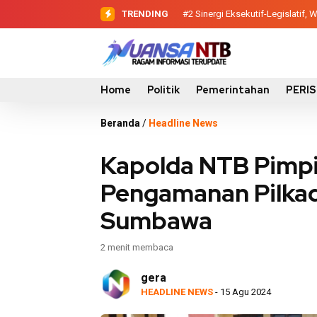
TRENDING
#2
#3
Evaluasi Perencanaan Pemba
Sinergi Eksekutif-Legis
Home
Politik
Pemerintahan
PERI
Beranda
/
Headline News
Kapolda NTB Pimpi
Pengamanan Pilkad
Sumbawa
2 menit membaca
gera
HEADLINE NEWS
- 15 Agu 2024