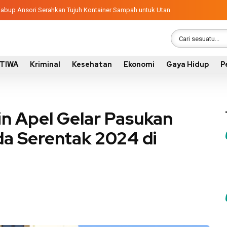
ngunan 2026, Pemkab Sumbawa Luncurkan Empat Proyek PKN II
latif, Wabup Ansori Serahkan Tujuh Kontainer Sampah untuk Utan
STIWA
Kriminal
Kesehatan
Ekonomi
Gaya Hidup
P
n Apel Gelar Pasukan
a Serentak 2024 di