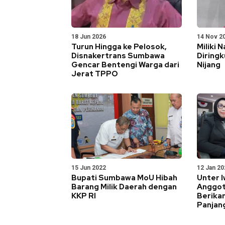
18 Jun 2026
14 Nov 2
Turun Hingga ke Pelosok,
Miliki 
Disnakertrans Sumbawa
Diringk
Gencar Bentengi Warga dari
Nijang
Jerat TPPO
15 Jun 2022
12 Jan 20
Bupati Sumbawa MoU Hibah
Unter I
Barang Milik Daerah dengan
Anggot
KKP RI
Berikan
Panjan