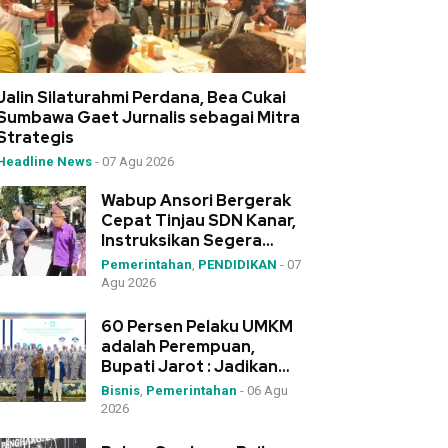
Jalin Silaturahmi Perdana, Bea Cukai
Sumbawa Gaet Jurnalis sebagai Mitra
Strategis
Headline News
-
07 Agu 2026
Wabup Ansori Bergerak
Cepat Tinjau SDN Kanar,
Instruksikan Segera
Pengadaan Meja-Kursi
Pemerintahan
,
PENDIDIKAN
-
07
Agu 2026
60 Persen Pelaku UMKM
adalah Perempuan,
Bupati Jarot : Jadikan
IWAPI Rumah Kolaborasi
Bisnis
,
Pemerintahan
-
06 Agu
2026