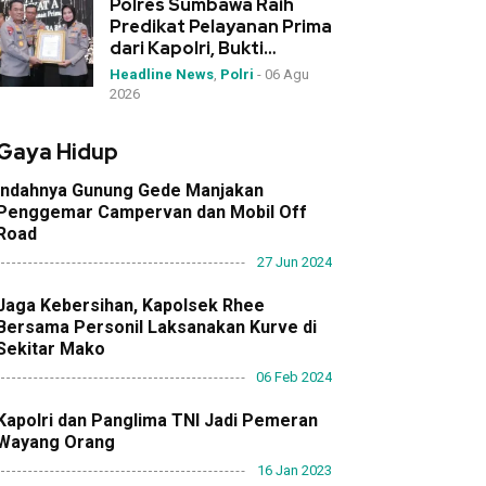
Polres Sumbawa Raih
Predikat Pelayanan Prima
dari Kapolri, Bukti
Dedikasi Tinggi di
Headline News
,
Polri
-
06 Agu
Rakernis Polda NTB
2026
Gaya Hidup
Indahnya Gunung Gede Manjakan
Penggemar Campervan dan Mobil Off
Road
27 Jun 2024
Jaga Kebersihan, Kapolsek Rhee
Bersama Personil Laksanakan Kurve di
Sekitar Mako
06 Feb 2024
Kapolri dan Panglima TNI Jadi Pemeran
Wayang Orang
16 Jan 2023