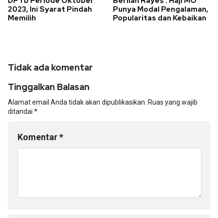
DPTb Periode Oktober
Berlian Rayes : Haji MO
2023, Ini Syarat Pindah
Punya Modal Pengalaman,
Memilih
Popularitas dan Kebaikan
Tidak ada komentar
Tinggalkan Balasan
Alamat email Anda tidak akan dipublikasikan.
Ruas yang wajib
ditandai
*
Komentar
*