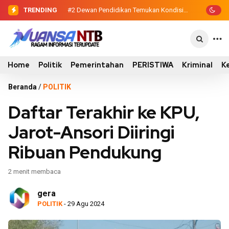
TRENDING
#2
#3
Sinergi Eksekutif-Legislatif, Wabup
Dewan Pendidikan Temukan
Kondisi 305 Siswa SDN Kanar Belajar di
Ansori Serahkan Tujuh Kontainer
Tengah Keterbatasan
Sampah untuk Utan
Home
Politik
Pemerintahan
PERISTIWA
Kriminal
K
Beranda
/
POLITIK
Daftar Terakhir ke KPU,
Jarot-Ansori Diiringi
Ribuan Pendukung
2 menit membaca
gera
POLITIK
- 29 Agu 2024