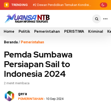
TRENDING
#2
Dewan Pendidikan Temukan Kondisi
305 Siswa SDN Kanar Belajar di Tengah
Keterbatasan
Home
Politik
Pemerintahan
PERISTIWA
Kriminal
K
Beranda
/
Pemerintahan
Pemda Sumbawa
Persiapan Sail to
Indonesia 2024
2 menit membaca
gera
PEMERINTAHAN
- 10 Sep 2024