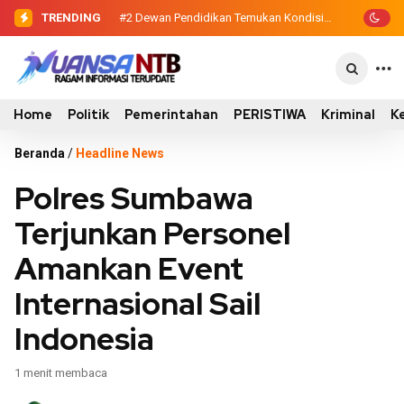
TRENDING
#2
#3
Polres Sumbawa Raih Predikat
Dewan Pendidikan Temukan
Kondisi 305 Siswa SDN Kanar Belajar di
Pelayanan Prima dari Kapolri, Bukti
Tengah Keterbatasan
Dedikasi Tinggi di Rakernis Polda NTB
Home
Politik
Pemerintahan
PERISTIWA
Kriminal
K
Beranda
/
Headline News
Polres Sumbawa
Terjunkan Personel
Amankan Event
Internasional Sail
Indonesia
1 menit membaca